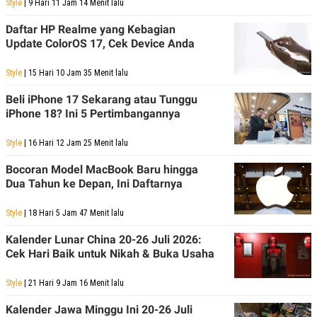
E
Style
| 9 Hari 11 Jam 14 Menit lalu
R
Daftar HP Realme yang Kebagian
F
B
Update ColorOS 17, Cek Device Anda
O
U
K
S
U
I
Style
| 15 Hari 10 Jam 35 Menit lalu
S
N
E
Beli iPhone 17 Sekarang atau Tunggu
S
S
iPhone 18? Ini 5 Pertimbangannya
I
N
Style
| 16 Hari 12 Jam 25 Menit lalu
S
I
Bocoran Model MacBook Baru hingga
G
H
Dua Tahun ke Depan, Ini Daftarnya
T
S
B
Style
| 18 Hari 5 Jam 47 Menit lalu
T
E
O
L
Kalender Lunar China 20-26 Juli 2026:
C
A
Cek Hari Baik untuk Nikah & Buka Usaha
K
N
S
J
E
A
Style
| 21 Hari 9 Jam 16 Menit lalu
T
O
U
N
Kalender Jawa Minggu Ini 20-26 Juli
P