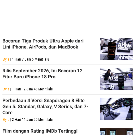
R
G
S
I
O
O
N
N
A
A
L
L
F
I
Bocoran Tiga Produk Ultra Apple dari
N
Lini iPhone, AirPods, dan MacBook
A
N
C
Style
| 1 Hari 7 Jam 5 Menit lalu
E
Y
C
Rilis September 2026, Ini Bocoran 12
A
A
Fitur Baru iPhone 18 Pro
N
R
G
I
T
T
Style
| 1 Hari 12 Jam 45 Menit lalu
E
A
R
H
Perbedaan 4 Versi Snapdragon 8 Elite
.
U
Gen 5: Standar, Galaxy, V Series, dan 7-
.
Core
.
Style
| 2 Hari 11 Jam 20 Menit lalu
K
L
E
I
S
F
Film dengan Rating IMDb Tertinggi