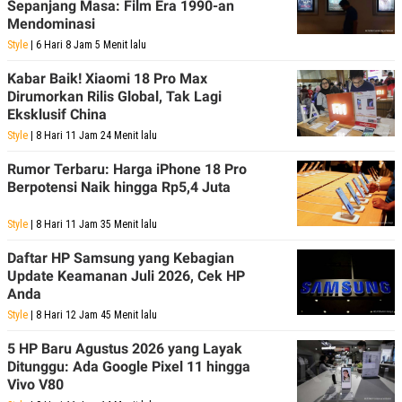
E
E
Sepanjang Masa: Film Era 1990-an
H
S
Mendominasi
A
T
T
Y
Style
| 6 Hari 8 Jam 5 Menit lalu
A
L
N
E
Kabar Baik! Xiaomi 18 Pro Max
Dirumorkan Rilis Global, Tak Lagi
E
A
N
N
Eksklusif China
G
A
Style
| 8 Hari 11 Jam 24 Menit lalu
L
L
I
I
S
S
Rumor Terbaru: Harga iPhone 18 Pro
H
I
Berpotensi Naik hingga Rp5,4 Juta
S
E
K
Style
| 8 Hari 11 Jam 35 Menit lalu
X
O
E
L
Daftar HP Samsung yang Kebagian
C
O
Update Keamanan Juli 2026, Cek HP
U
M
T
Anda
I
Style
| 8 Hari 12 Jam 45 Menit lalu
V
E
5 HP Baru Agustus 2026 yang Layak
C
O
Ditunggu: Ada Google Pixel 11 hingga
R
Vivo V80
N