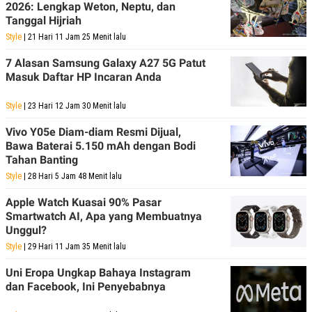
2026: Lengkap Weton, Neptu, dan
N
S
Tanggal Hijriah
E
E
W
R
Style
| 21 Hari 11 Jam 25 Menit lalu
S
E
S
M
7 Alasan Samsung Galaxy A27 5G Patut
E
O
Masuk Daftar HP Incaran Anda
T
N
U
I
P
A
Style
| 23 Hari 12 Jam 30 Menit lalu
A
K
Vivo Y05e Diam-diam Resmi Dijual,
D
I
V
L
Bawa Baterai 5.150 mAh dengan Bodi
A
Tahan Banting
S
K
Style
| 28 Hari 5 Jam 48 Menit lalu
O
R
Apple Watch Kuasai 90% Pasar
P
Smartwatch AI, Apa yang Membuatnya
O
Unggul?
R
A
Style
| 29 Hari 11 Jam 35 Menit lalu
S
I
Uni Eropa Ungkap Bahaya Instagram
K
N
dan Facebook, Ini Penyebabnya
I
A
L
T