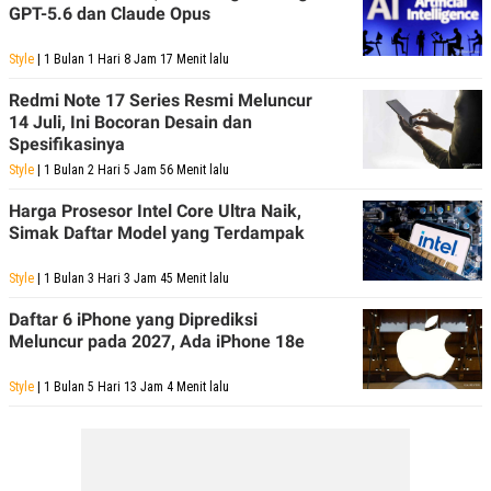
S
A
GPT-5.6 dan Claude Opus
A
G
T
E
D
S
Style
| 1 Bulan 1 Hari 8 Jam 17 Menit lalu
A
T
Redmi Note 17 Series Resmi Meluncur
A
14 Juli, Ini Bocoran Desain dan
K
L
Spesifikasinya
O
I
Style
| 1 Bulan 2 Hari 5 Jam 56 Menit lalu
N
P
T
S
Harga Prosesor Intel Core Ultra Naik,
A
U
N
S
Simak Daftar Model yang Terdampak
T
V
Style
| 1 Bulan 3 Hari 3 Jam 45 Menit lalu
Daftar 6 iPhone yang Diprediksi
JARINGAN
Meluncur pada 2027, Ada iPhone 18e
K
P
Style
| 1 Bulan 5 Hari 13 Jam 4 Menit lalu
O
R
N
E
T
S
A
S
N
R
A
E