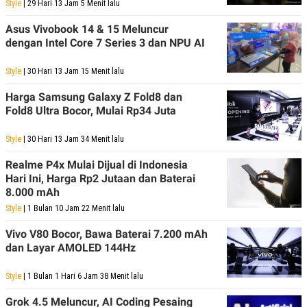
Style
A
I
| 29 Hari 13 Jam 5 Menit lalu
S
V
K
E
Asus Vivobook 14 & 15 Meluncur
E
dengan Intel Core 7 Series 3 dan NPU AI
M
E
N
Style
| 30 Hari 13 Jam 15 Menit lalu
T
E
Harga Samsung Galaxy Z Fold8 dan
R
Fold8 Ultra Bocor, Mulai Rp34 Juta
I
A
N
Style
| 30 Hari 13 Jam 34 Menit lalu
L
Realme P4x Mulai Dijual di Indonesia
E
S
Hari Ini, Harga Rp2 Jutaan dan Baterai
T
8.000 mAh
A
R
Style
| 1 Bulan 10 Jam 22 Menit lalu
I
Vivo V80 Bocor, Bawa Baterai 7.200 mAh
dan Layar AMOLED 144Hz
KANAL
Style
| 1 Bulan 1 Hari 6 Jam 38 Menit lalu
P
I
U
M
Grok 4.5 Meluncur, AI Coding Pesaing