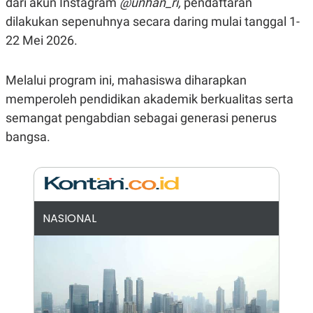
dari akun Instagram
@unhan_ri,
pendaftaran
N
S
dilakukan sepenuhnya secara daring mulai tanggal 1-
E
E
W
R
22 Mei 2026.
S
E
S
M
E
O
Melalui program ini, mahasiswa diharapkan
T
N
U
I
memperoleh pendidikan akademik berkualitas serta
P
A
semangat pengabdian sebagai generasi penerus
A
K
D
I
bangsa.
V
L
A
S
K
O
R
P
NASIONAL
O
R
A
S
I
K
N
I
A
L
T