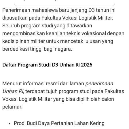
S
A
A
G
Penerimaan mahasiswa baru jenjang D3 tahun ini
T
E
D
S
dipusatkan pada Fakultas Vokasi Logistik Militer.
A
T
Seluruh program studi yang ditawarkan
A
mengombinasikan keahlian teknis vokasional dengan
K
L
kedisiplinan militer untuk mencetak lulusan yang
O
I
N
P
berdedikasi tinggi bagi negara.
T
S
A
U
N
S
Daftar Program Studi D3 Unhan RI 2026
T
V
Menurut informasi resmi dari laman
penerimaan
JARINGAN
Unhan RI
, terdapat tujuh program studi pada Fakultas
K
P
Vokasi Logistik Militer yang bisa dipilih oleh calon
O
R
pelamar:
N
E
T
S
A
S
N
R
Prodi Budi Daya Pertanian Lahan Kering
A
E