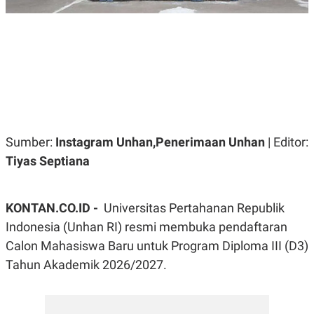
R
G
S
I
O
O
N
N
A
A
L
L
F
I
N
A
N
C
Sumber:
Instagram Unhan,Penerimaan Unhan
| Editor:
E
Tiyas Septiana
Y
C
A
A
N
R
G
I
KONTAN.CO.ID -
T
T
Universitas Pertahanan Republik
E
A
Indonesia (Unhan RI) resmi membuka pendaftaran
R
H
.
U
Calon Mahasiswa Baru untuk Program Diploma III (D3)
.
.
Tahun Akademik 2026/2027.
K
L
E
I
S
F