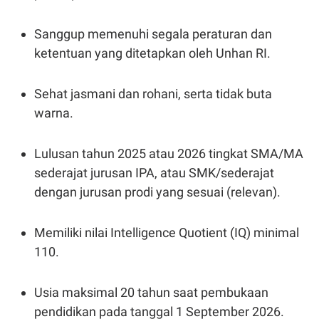
R
T
I
S
Sanggup memenuhi segala peraturan dan
I
ketentuan yang ditetapkan oleh Unhan RI.
N
G
K
Sehat jasmani dan rohani, serta tidak buta
G
M
warna.
E
D
I
A
Lulusan tahun 2025 atau 2026 tingkat SMA/MA
.
sederajat jurusan IPA, atau SMK/sederajat
I
D
dengan jurusan prodi yang sesuai (relevan).
Memiliki nilai Intelligence Quotient (IQ) minimal
SITEMAP
PROFILE
TERM
OF
110.
USE
PEDOMAN
PEMBERITAAN
Usia maksimal 20 tahun saat pembukaan
SIBER
pendidikan pada tanggal 1 September 2026.
PRIVACY