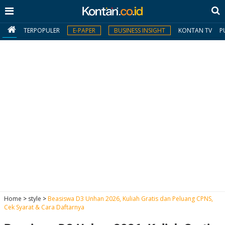
TERPOPULER
E-PAPER
BUSINESS INSIGHT
KONTAN TV
P
MY
KONTAN
Daftar
Masuk
BERITA
I
N
N
A
Home
>
style
>
Beasiswa D3 Unhan 2026, Kuliah Gratis dan Peluang CPNS,
V
S
Cek Syarat & Cara Daftarnya
E
I
S
O
T
N