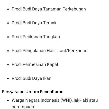
C
L
A
E
Prodi Budi Daya Tanaman Perkebunan
D
A
E
S
M
E
Y
.
Prodi Budi Daya Ternak
I
D
L
K
Prodi Perikanan Tangkap
A
I
N
N
G
E
Prodi Pengolahan Hasil Laut/Perikanan
G
R
A
J
N
A
A
E
Prodi Permesinan Kapal
N
M
C
I
E
T
T
E
Prodi Budi Daya Ikan
A
N
K
Persyaratan Umum Pendaftaran
E
A
P
D
A
V
Warga Negara Indonesia (WNI), laki-laki atau
P
E
perempuan.
E
R