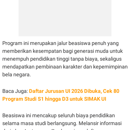
E
R
F
B
O
U
K
S
U
I
S
N
E
S
Program ini merupakan jalur beasiswa penuh yang
S
memberikan kesempatan bagi generasi muda untuk
I
N
menempuh pendidikan tinggi tanpa biaya, sekaligus
S
I
mendapatkan pembinaan karakter dan kepemimpinan
G
bela negara.
H
T
S
B
Baca Juga:
Daftar Jurusan UI 2026 Dibuka, Cek 80
T
E
O
L
Program Studi S1 hingga D3 untuk SIMAK UI
C
A
K
N
S
J
E
A
Beasiswa ini mencakup seluruh biaya pendidikan
T
O
selama masa studi berlangsung. Melansir informasi
U
N
P