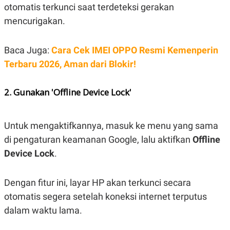
S
A
otomatis terkunci saat terdeteksi gerakan
A
G
T
E
mencurigakan.
D
S
A
T
Baca Juga:
Cara Cek IMEI OPPO Resmi Kemenperin
A
Terbaru 2026, Aman dari Blokir!
K
L
O
I
N
P
T
S
2. Gunakan 'Offline Device Lock'
A
U
N
S
T
V
Untuk mengaktifkannya, masuk ke menu yang sama
di pengaturan keamanan Google, lalu aktifkan
Offline
JARINGAN
Device Lock
.
K
P
Dengan fitur ini, layar HP akan terkunci secara
O
R
N
E
otomatis segera setelah koneksi internet terputus
T
S
A
S
dalam waktu lama.
N
R
A
E