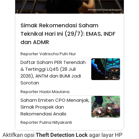
A
I
S
V
K
E
E
M
Simak Rekomendasi Saham
E
N
Teknikal Hari Ini (29/7): EMAS, INDF
T
dan ADMR
E
R
I
Reporter Vatrischa Putri Nur
A
N
Daftar Saham PER Terendah
& Tertinggi LQ45 (28 Juli
L
E
2026), ANTM dan BUMI Jadi
S
Sorotan
T
A
Reporter Hasbi Maulana
R
Saham Emiten CPO Menanjak,
I
Simak Prospek dan
Rekomendasi Analis
KANAL
Reporter Pulina Nityakanti
P
I
Aktifkan opsi
Theft Detection Lock
agar layar HP
U
M