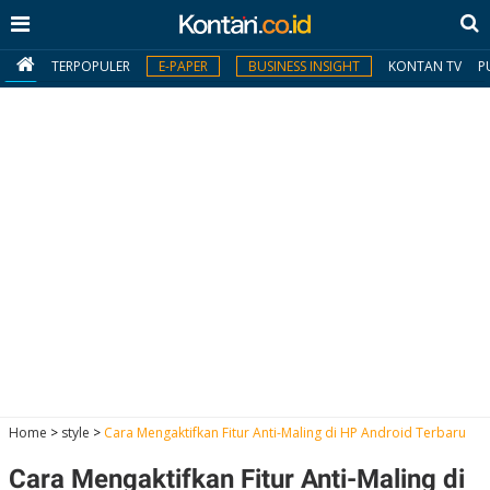
TERPOPULER
E-PAPER
BUSINESS INSIGHT
KONTAN TV
P
MY
KONTAN
Daftar
Masuk
BERITA
I
N
N
A
Home
>
style
>
Cara Mengaktifkan Fitur Anti-Maling di HP Android Terbaru
V
S
E
I
S
O
Cara Mengaktifkan Fitur Anti-Maling di
T
N