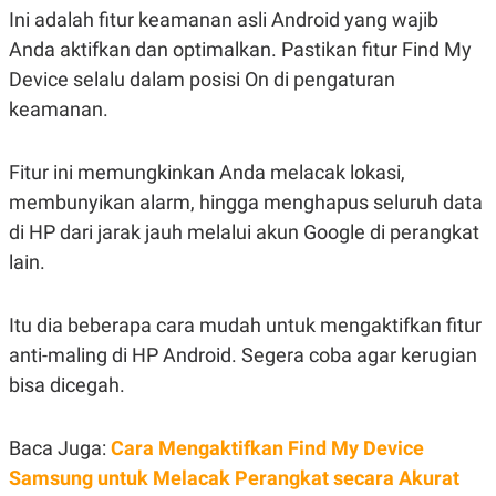
R
T
Ini adalah fitur keamanan asli Android yang wajib
I
S
Anda aktifkan dan optimalkan. Pastikan fitur Find My
I
Device selalu dalam posisi On di pengaturan
N
G
keamanan.
K
G
M
Fitur ini memungkinkan Anda melacak lokasi,
E
D
membunyikan alarm, hingga menghapus seluruh data
I
di HP dari jarak jauh melalui akun Google di perangkat
A
.
lain.
I
D
Itu dia beberapa cara mudah untuk mengaktifkan fitur
anti-maling di HP Android. Segera coba agar kerugian
SITEMAP
PROFILE
TERM
bisa dicegah.
OF
USE
PEDOMAN
Baca Juga:
Cara Mengaktifkan Find My Device
PEMBERITAAN
SIBER
Samsung untuk Melacak Perangkat secara Akurat
PRIVACY