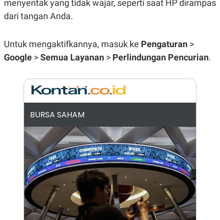
menyentak yang tidak wajar, seperti saat HP dirampas
N
S
dari tangan Anda.
E
E
W
R
S
E
S
M
Untuk mengaktifkannya, masuk ke
Pengaturan
>
E
O
T
N
Google
>
Semua Layanan
>
Perlindungan Pencurian
.
U
I
P
A
A
K
D
I
V
L
A
BURSA SAHAM
S
K
O
R
P
O
R
A
S
I
K
N
I
A
L
T