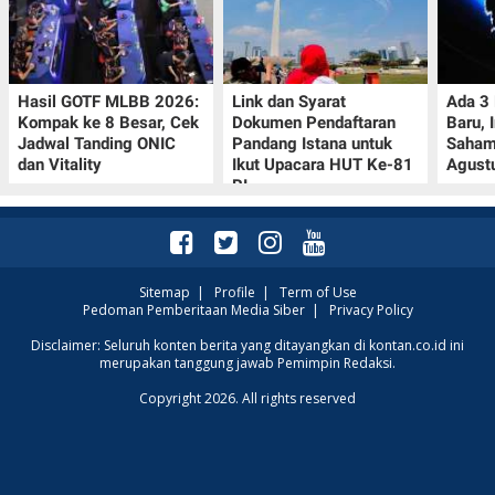
Hasil GOTF MLBB 2026:
Link dan Syarat
Ada 3
Kompak ke 8 Besar, Cek
Dokumen Pendaftaran
Baru, 
Jadwal Tanding ONIC
Pandang Istana untuk
Saham
dan Vitality
Ikut Upacara HUT Ke-81
Agust
RI
Sitemap
|
Profile
|
Term of Use
Pedoman Pemberitaan Media Siber
|
Privacy Policy
Disclaimer: Seluruh konten berita yang ditayangkan di kontan.co.id ini
merupakan tanggung jawab Pemimpin Redaksi.
Copyright 2026. All rights reserved