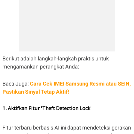
E
R
F
B
O
U
K
S
U
I
S
N
E
S
S
I
N
Berikut adalah langkah-langkah praktis untuk
S
mengamankan perangkat Anda:
I
G
H
T
Baca Juga:
Cara Cek IMEI Samsung Resmi atau SEIN,
S
B
Pastikan Sinyal Tetap Aktif!
T
E
O
L
C
A
1. Aktifkan Fitur 'Theft Detection Lock'
K
N
S
J
E
A
T
O
U
N
Fitur terbaru berbasis AI ini dapat mendeteksi gerakan
P