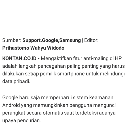
R
G
S
I
O
O
N
N
A
A
L
L
F
I
Sumber:
Support.Google,Samsung
| Editor:
N
A
Prihastomo Wahyu Widodo
N
C
KONTAN.CO.ID -
Mengaktifkan fitur anti-maling di HP
E
Y
C
adalah langkah pencegahan paling penting yang harus
A
A
dilakukan setiap pemilik smartphone untuk melindungi
N
R
G
I
data pribadi.
T
T
E
A
R
H
Google baru saja memperbarui sistem keamanan
.
U
.
Android yang memungkinkan pengguna mengunci
.
perangkat secara otomatis saat terdeteksi adanya
K
L
E
I
upaya pencurian.
S
F