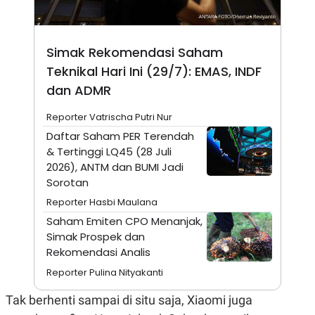
A
I
S
V
K
E
E
Simak Rekomendasi Saham
M
E
Teknikal Hari Ini (29/7): EMAS, INDF
N
T
dan ADMR
E
R
Reporter Vatrischa Putri Nur
I
A
Daftar Saham PER Terendah
N
& Tertinggi LQ45 (28 Juli
L
2026), ANTM dan BUMI Jadi
E
S
Sorotan
T
Reporter Hasbi Maulana
A
R
Saham Emiten CPO Menanjak,
I
Simak Prospek dan
Rekomendasi Analis
KANAL
Reporter Pulina Nityakanti
P
I
Tak berhenti sampai di situ saja, Xiaomi juga
U
M