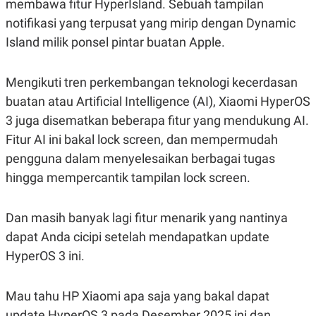
membawa fitur HyperIsland. Sebuah tampilan
S
A
A
G
notifikasi yang terpusat yang mirip dengan Dynamic
T
E
D
S
Island milik ponsel pintar buatan Apple.
A
T
A
Mengikuti tren perkembangan teknologi kecerdasan
K
L
buatan atau Artificial Intelligence (AI), Xiaomi HyperOS
O
I
N
P
3 juga disematkan beberapa fitur yang mendukung AI.
T
S
A
U
Fitur AI ini bakal lock screen, dan mempermudah
N
S
pengguna dalam menyelesaikan berbagai tugas
T
V
hingga mempercantik tampilan lock screen.
JARINGAN
Dan masih banyak lagi fitur menarik yang nantinya
dapat Anda cicipi setelah mendapatkan update
K
P
O
R
HyperOS 3 ini.
N
E
T
S
A
S
Mau tahu HP Xiaomi apa saja yang bakal dapat
N
R
A
E
update HyperOS 3 pada Desember 2025 ini dan