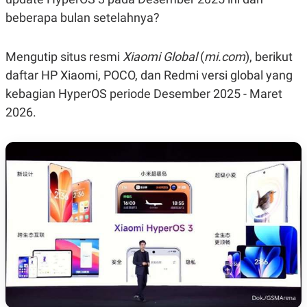
C
L
A
E
beberapa bulan setelahnya?
D
A
E
S
M
E
Mengutip situs resmi
Xiaomi Global
(
mi.com
), berikut
Y
.
I
daftar HP Xiaomi, POCO, dan Redmi versi global yang
D
kebagian HyperOS periode Desember 2025 - Maret
L
K
A
I
2026.
N
N
G
E
G
R
A
J
N
A
A
E
N
M
C
I
E
T
T
E
A
N
K
E
A
P
D
A
V
P
E
E
R