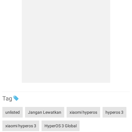
Tag
unlisted
Jangan Lewatkan
xiaomi hyperos
hyperos 3
xiaomi hyperos 3
HyperOS 3 Global