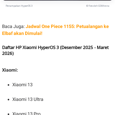
R
T
I
Penampakan HyperOS 3
© Foto oleh GSMArena
S
I
N
G
Baca Juga:
Jadwal One Piece 1155: Petualangan ke
K
Elbaf akan Dimulai!
G
M
E
D
Daftar HP Xiaomi HyperOS 3 (Desember 2025 - Maret
I
2026)
A
.
I
D
Xiaomi:
Xiaomi 13
SITEMAP
PROFILE
TERM
OF
USE
Xiaomi 13 Ultra
PEDOMAN
PEMBERITAAN
SIBER
Xiaomi 13 Pro
PRIVACY