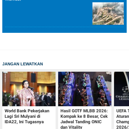
JANGAN LEWATKAN
World Bank Pekerjakan
Hasil GOTF MLBB 2026:
UEFA 
Lagi Sri Mulyani di
Kompak ke 8 Besar, Cek
Aturan
IDA22, Ini Tugasnya
Jadwal Tanding ONIC
Champ
dan Vitality
2026/2