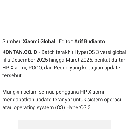
R
G
S
I
O
O
N
N
A
A
L
L
F
I
N
Sumber:
Xiaomi Global
| Editor:
Arif Budianto
A
N
KONTAN.CO.ID -
Batch terakhir HyperOS 3 versi global
C
E
rilis Desember 2025 hingga Maret 2026, berikut daftar
Y
C
HP Xiaomi, POCO, dan Redmi yang kebagian update
A
A
tersebut.
N
R
G
I
T
T
E
A
Mungkin belum semua pengguna HP Xiaomi
R
H
.
U
mendapatkan update teranyar untuk sistem operasi
.
atau operating system (OS) HyperOS 3.
.
K
L
E
I
S
F