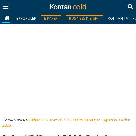
TERPOPULER
E-PAPER
BUSINESS INSIGHT
KONTAN TV
P
MY
KONTAN
Daftar
Masuk
BERITA
I
N
N
A
Home
>
style
>
Daftar HP Xiaomi, POCO, Redmi Kebagian HyperOS 3 Akhir
V
S
2025
E
I
S
O
T
N