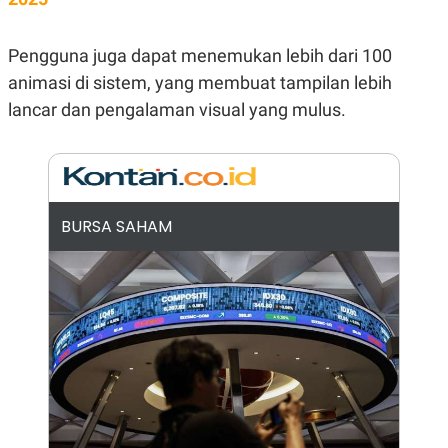
N
S
E
E
W
R
Pengguna juga dapat menemukan lebih dari 100
S
E
animasi di sistem, yang membuat tampilan lebih
S
M
E
O
lancar dan pengalaman visual yang mulus.
T
N
U
I
P
A
A
K
D
I
V
L
A
BURSA SAHAM
S
K
O
R
P
O
R
A
S
I
K
N
I
A
L
T