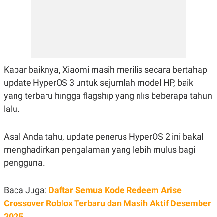
E
R
F
B
O
U
K
S
U
I
S
N
E
Kabar baiknya, Xiaomi masih merilis secara bertahap
S
S
update HyperOS 3 untuk sejumlah model HP, baik
I
N
yang terbaru hingga flagship yang rilis beberapa tahun
S
lalu.
I
G
H
T
Asal Anda tahu, update penerus HyperOS 2 ini bakal
S
B
menghadirkan pengalaman yang lebih mulus bagi
T
E
O
L
pengguna.
C
A
K
N
S
J
Baca Juga:
Daftar Semua Kode Redeem Arise
E
A
T
O
Crossover Roblox Terbaru dan Masih Aktif Desember
U
N
P
2025