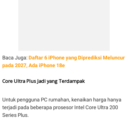
E
R
F
B
O
U
K
S
U
I
S
N
E
S
S
I
N
Baca Juga:
Daftar 6 iPhone yang Diprediksi Meluncur
S
I
pada 2027, Ada iPhone 18e
G
H
T
Core Ultra Plus Jadi yang Terdampak
S
B
T
E
O
L
C
A
Untuk pengguna PC rumahan, kenaikan harga hanya
K
N
terjadi pada beberapa prosesor Intel Core Ultra 200
S
J
E
A
Series Plus.
T
O
U
N
P