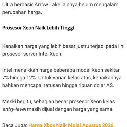
S
A
Ultra berbasis Arrow Lake lainnya belum mengalami
A
G
T
E
perubahan harga.
D
S
A
T
Prosesor Xeon Naik Lebih Tinggi
A
K
L
O
I
N
P
Kenaikan harga yang lebih besar justru terjadi pada lini
T
S
prosesor server Intel Xeon.
A
U
N
S
T
V
Intel menaikkan harga beberapa model Xeon sekitar
7% hingga 12%. Untuk varian kelas atas, kenaikannya
JARINGAN
bahkan mencapai ratusan hingga ribuan dolar AS.
K
P
Meski begitu, sebagian besar prosesor Xeon kelas
O
R
N
E
entry-level
masih dijual dengan harga yang sama.
T
S
A
S
N
R
A
E
Baca Juga:
Harga Xbox Naik Mulai Agustus 2026,