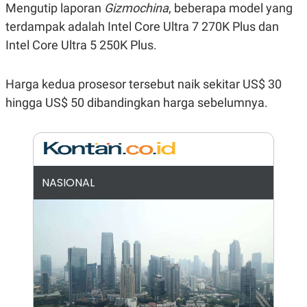
Mengutip laporan
Gizmochina
, beberapa model yang
N
S
E
E
terdampak adalah Intel Core Ultra 7 270K Plus dan
W
R
Intel Core Ultra 5 250K Plus.
S
E
S
M
E
O
T
N
Harga kedua prosesor tersebut naik sekitar US$ 30
U
I
P
A
hingga US$ 50 dibandingkan harga sebelumnya.
A
K
D
I
V
L
A
S
K
NASIONAL
O
R
P
O
R
A
S
I
K
N
I
A
L
T