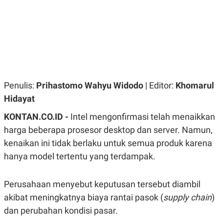
R
G
S
I
O
O
N
N
A
A
L
L
F
I
N
A
N
Penulis:
Prihastomo Wahyu Widodo
| Editor:
Khomarul
C
Hidayat
E
Y
C
KONTAN.CO.ID -
Intel mengonfirmasi telah menaikkan
A
A
N
R
harga beberapa prosesor desktop dan server. Namun,
G
I
kenaikan ini tidak berlaku untuk semua produk karena
T
T
E
A
hanya model tertentu yang terdampak.
R
H
.
U
.
.
Perusahaan menyebut keputusan tersebut diambil
K
L
akibat meningkatnya biaya rantai pasok (
supply chain
)
E
I
dan perubahan kondisi pasar.
S
F