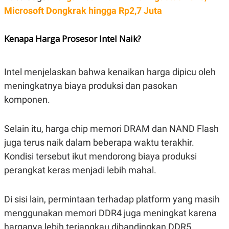
C
L
Microsoft Dongkrak hingga Rp2,7 Juta
A
E
D
A
E
S
M
E
Kenapa Harga Prosesor Intel Naik?
Y
.
I
D
Intel menjelaskan bahwa kenaikan harga dipicu oleh
L
K
A
I
meningkatnya biaya produksi dan pasokan
N
N
G
E
komponen.
G
R
A
J
N
A
Selain itu, harga chip memori DRAM dan NAND Flash
A
E
N
M
juga terus naik dalam beberapa waktu terakhir.
C
I
E
T
Kondisi tersebut ikut mendorong biaya produksi
T
E
perangkat keras menjadi lebih mahal.
A
N
K
E
A
Di sisi lain, permintaan terhadap platform yang masih
P
D
A
V
menggunakan memori DDR4 juga meningkat karena
P
E
E
R
harganya lebih terjangkau dibandingkan DDR5.