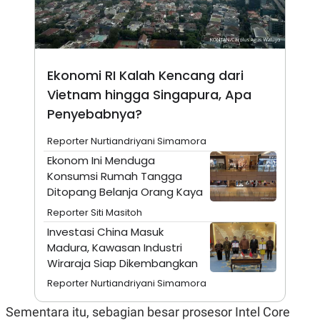
A
I
S
V
K
E
E
M
E
Ekonomi RI Kalah Kencang dari
N
T
Vietnam hingga Singapura, Apa
E
R
Penyebabnya?
I
A
Reporter Nurtiandriyani Simamora
N
Ekonom Ini Menduga
L
E
Konsumsi Rumah Tangga
S
Ditopang Belanja Orang Kaya
T
A
Reporter Siti Masitoh
R
I
Investasi China Masuk
Madura, Kawasan Industri
Wiraraja Siap Dikembangkan
KANAL
Reporter Nurtiandriyani Simamora
P
I
Sementara itu, sebagian besar prosesor Intel Core
U
M