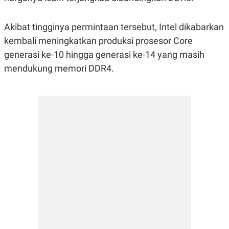
R
T
I
S
Akibat tingginya permintaan tersebut, Intel dikabarkan
I
N
kembali meningkatkan produksi prosesor Core
G
generasi ke-10 hingga generasi ke-14 yang masih
K
G
mendukung memori DDR4.
M
E
D
I
A
.
I
D
SITEMAP
PROFILE
TERM
OF
USE
PEDOMAN
PEMBERITAAN
SIBER
PRIVACY