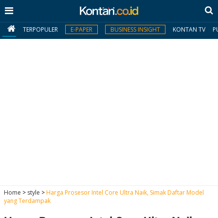
TERPOPULER
E-PAPER
BUSINESS INSIGHT
KONTAN TV
P
MY
KONTAN
Daftar
Masuk
BERITA
I
N
N
A
Home
>
style
>
Harga Prosesor Intel Core Ultra Naik, Simak Daftar Model
V
S
yang Terdampak
E
I
S
O
T
N