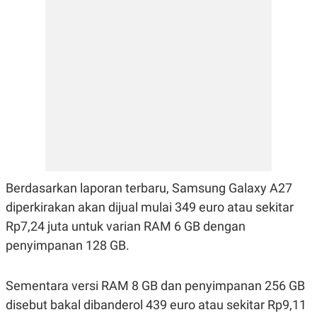
E
R
F
B
O
U
K
S
U
I
S
N
E
S
S
I
N
S
I
G
H
Berdasarkan laporan terbaru, Samsung Galaxy A27
T
diperkirakan akan dijual mulai 349 euro atau sekitar
S
B
T
E
Rp7,24 juta untuk varian RAM 6 GB dengan
O
L
penyimpanan 128 GB.
C
A
K
N
S
J
E
A
Sementara versi RAM 8 GB dan penyimpanan 256 GB
T
O
U
N
disebut bakal dibanderol 439 euro atau sekitar Rp9,11
P