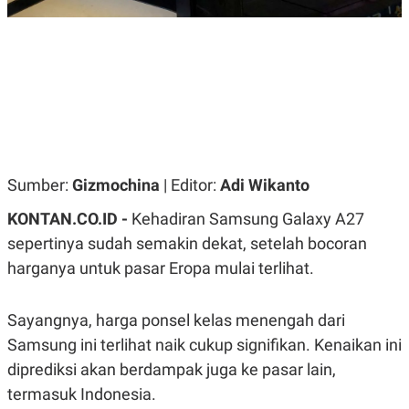
R
G
S
I
O
O
N
N
A
A
L
L
F
I
N
A
N
C
Sumber:
Gizmochina
| Editor:
Adi Wikanto
E
Y
C
KONTAN.CO.ID -
Kehadiran Samsung Galaxy A27
A
A
N
R
sepertinya sudah semakin dekat, setelah bocoran
G
I
harganya untuk pasar Eropa mulai terlihat.
T
T
E
A
R
H
.
U
Sayangnya, harga ponsel kelas menengah dari
.
.
Samsung ini terlihat naik cukup signifikan. Kenaikan ini
K
L
diprediksi akan berdampak juga ke pasar lain,
E
I
termasuk Indonesia.
S
F