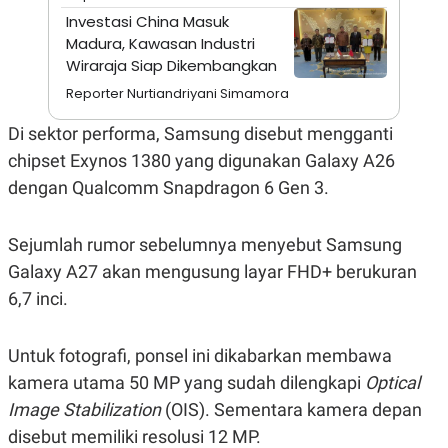
S
A
Investasi China Masuk
A
G
T
E
Madura, Kawasan Industri
D
S
Wiraraja Siap Dikembangkan
A
T
Reporter Nurtiandriyani Simamora
A
K
L
Di sektor performa, Samsung disebut mengganti
O
I
chipset Exynos 1380 yang digunakan Galaxy A26
N
P
T
S
dengan Qualcomm Snapdragon 6 Gen 3.
A
U
N
S
T
V
Sejumlah rumor sebelumnya menyebut Samsung
Galaxy A27 akan mengusung layar FHD+ berukuran
JARINGAN
6,7 inci.
K
P
Untuk fotografi, ponsel ini dikabarkan membawa
O
R
N
E
kamera utama 50 MP yang sudah dilengkapi
Optical
T
S
A
S
Image Stabilization
(OIS). Sementara kamera depan
N
R
disebut memiliki resolusi 12 MP.
A
E