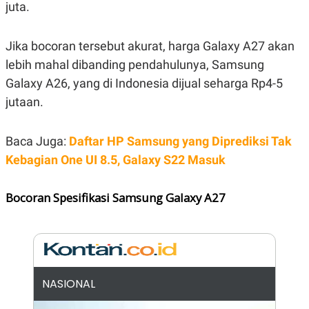
juta.
N
S
E
E
W
R
Jika bocoran tersebut akurat, harga Galaxy A27 akan
S
E
S
M
lebih mahal dibanding pendahulunya, Samsung
E
O
T
N
Galaxy A26, yang di Indonesia dijual seharga Rp4-5
U
I
jutaan.
P
A
A
K
D
I
Baca Juga:
Daftar HP Samsung yang Diprediksi Tak
V
L
A
Kebagian One UI 8.5, Galaxy S22 Masuk
S
K
O
Bocoran Spesifikasi Samsung Galaxy A27
R
P
O
R
A
S
I
K
N
NASIONAL
I
A
L
T