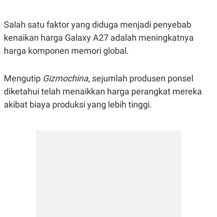
R
T
I
S
Salah satu faktor yang diduga menjadi penyebab
I
N
kenaikan harga Galaxy A27 adalah meningkatnya
G
harga komponen memori global.
K
G
M
Mengutip
Gizmochina
, sejumlah produsen ponsel
E
D
diketahui telah menaikkan harga perangkat mereka
I
A
akibat biaya produksi yang lebih tinggi.
.
I
D
SITEMAP
PROFILE
TERM
OF
USE
PEDOMAN
PEMBERITAAN
SIBER
PRIVACY