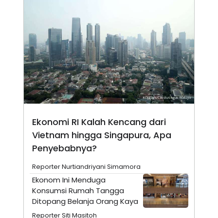
A
I
S
V
K
E
E
M
E
N
T
E
R
I
A
N
L
E
Ekonomi RI Kalah Kencang dari
S
T
Vietnam hingga Singapura, Apa
A
Penyebabnya?
R
I
Reporter Nurtiandriyani Simamora
Ekonom Ini Menduga
KANAL
Konsumsi Rumah Tangga
Ditopang Belanja Orang Kaya
P
I
U
M
Reporter Siti Masitoh