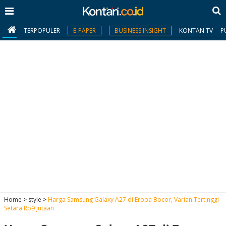
TERPOPULER
E-PAPER
BUSINESS INSIGHT
KONTAN TV
P
MY
KONTAN
Daftar
Masuk
BERITA
I
N
N
A
Home
>
style
>
Harga Samsung Galaxy A27 di Eropa Bocor, Varian Tertinggi
V
S
Setara Rp9 Jutaan
E
I
S
O
T
N