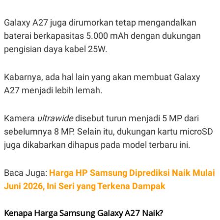
C
L
A
E
D
A
Galaxy A27 juga dirumorkan tetap mengandalkan
E
S
M
E
baterai berkapasitas 5.000 mAh dengan dukungan
Y
.
pengisian daya kabel 25W.
I
D
L
K
Kabarnya, ada hal lain yang akan membuat Galaxy
A
I
N
N
A27 menjadi lebih lemah.
G
E
G
R
A
J
Kamera
ultrawide
disebut turun menjadi 5 MP dari
N
A
A
E
sebelumnya 8 MP. Selain itu, dukungan kartu microSD
N
M
C
I
juga dikabarkan dihapus pada model terbaru ini.
E
T
T
E
A
N
Baca Juga:
Harga HP Samsung Diprediksi Naik Mulai
K
Juni 2026, Ini Seri yang Terkena Dampak
E
A
P
D
A
V
P
E
Kenapa Harga Samsung Galaxy A27 Naik?
E
R