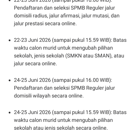
S
A
A
G
Pendaftaran dan seleksi SPMB Reguler jalur
T
E
domisili radius, jalur afirmasi, jalur mutasi, dan
D
S
A
jalur prestasi secara online.
T
A
K
L
22-23 Juni 2026 (sampai pukul 15.59 WIB): Batas
O
I
N
P
waktu calon murid untuk mengubah pilihan
T
S
sekolah, jenis sekolah (SMKN atau SMAN), atau
A
U
N
S
jalur secara online.
T
V
24-25 Juni 2026 (sampai pukul 16.00 WIB):
JARINGAN
Pendaftaran dan seleksi SPMB Reguler jalur
domisili wilayah secara online.
K
P
O
R
N
E
24-25 Juni 2026 (sampai pukul 15.59 WIB): Batas
T
S
A
S
waktu calon murid untuk mengubah pilihan
N
R
A
E
sekolah atau jenis sekolah secara online.