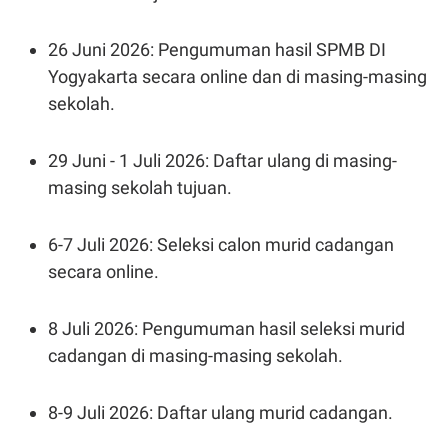
C
L
A
E
D
A
26 Juni 2026: Pengumuman hasil SPMB DI
E
S
M
E
Yogyakarta secara online dan di masing-masing
Y
.
I
sekolah.
D
L
K
A
I
29 Juni - 1 Juli 2026: Daftar ulang di masing-
N
N
masing sekolah tujuan.
G
E
G
R
A
J
N
A
6-7 Juli 2026: Seleksi calon murid cadangan
A
E
secara online.
N
M
C
I
E
T
T
E
8 Juli 2026: Pengumuman hasil seleksi murid
A
N
K
cadangan di masing-masing sekolah.
E
A
P
D
A
V
8-9 Juli 2026: Daftar ulang murid cadangan.
P
E
E
R