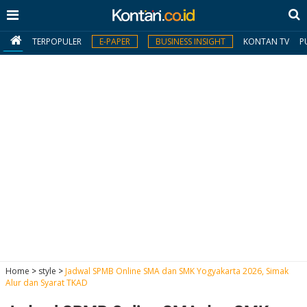
TERPOPULER
E-PAPER
BUSINESS INSIGHT
KONTAN TV
P
MY
KONTAN
Daftar
Masuk
BERITA
I
N
N
A
Home
>
style
>
Jadwal SPMB Online SMA dan SMK Yogyakarta 2026, Simak
V
S
Alur dan Syarat TKAD
E
I
S
O
T
N