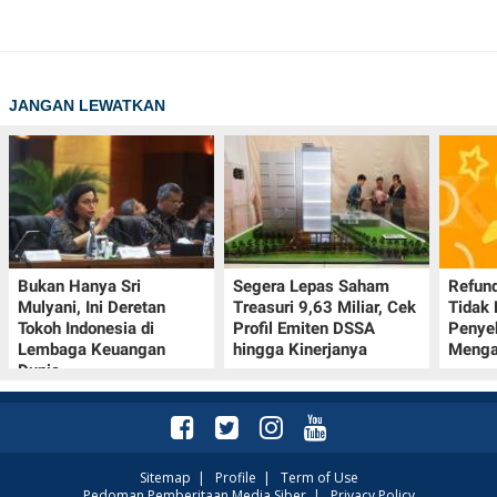
JANGAN LEWATKAN
Bukan Hanya Sri
Segera Lepas Saham
Refund
Mulyani, Ini Deretan
Treasuri 9,63 Miliar, Cek
Tidak 
Tokoh Indonesia di
Profil Emiten DSSA
Penye
Lembaga Keuangan
hingga Kinerjanya
Menga
Dunia
Sitemap
|
Profile
|
Term of Use
Pedoman Pemberitaan Media Siber
|
Privacy Policy