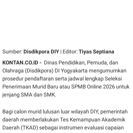
R
G
S
I
O
O
N
N
A
A
L
L
F
I
N
A
Sumber:
Disdikpora DIY
| Editor:
Tiyas Septiana
N
C
E
KONTAN.CO.ID -
Dinas Pendidikan, Pemuda, dan
Y
C
Olahraga (Disdikpora) DI Yogyakarta mengumumkan
A
A
N
R
prosedur pendaftaran serta jadwal lengkap Seleksi
G
I
Penerimaan Murid Baru atau SPMB Online 2026 untuk
T
T
E
A
jenjang SMA dan SMK.
R
H
.
U
.
Bagi calon murid lulusan luar wilayah DIY, pemerintah
.
K
L
daerah memberlakukan Tes Kemampuan Akademik
E
I
Daerah (TKAD) sebagai instrumen evaluasi capaian
S
F