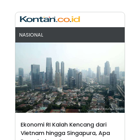
R
T
I
S
I
N
G
NASIONAL
K
G
M
E
D
I
A
.
I
D
SITEMAP
PROFILE
TERM
OF
USE
PEDOMAN
Ekonomi RI Kalah Kencang dari
PEMBERITAAN
SIBER
Vietnam hingga Singapura, Apa
PRIVACY