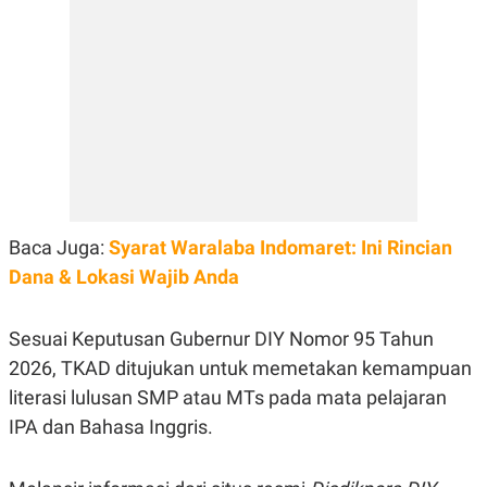
E
R
F
B
O
U
K
S
U
I
S
N
E
S
S
I
N
S
I
Baca Juga:
Syarat Waralaba Indomaret: Ini Rincian
G
Dana & Lokasi Wajib Anda
H
T
S
B
Sesuai Keputusan Gubernur DIY Nomor 95 Tahun
T
E
O
L
2026, TKAD ditujukan untuk memetakan kemampuan
C
A
K
N
literasi lulusan SMP atau MTs pada mata pelajaran
S
J
IPA dan Bahasa Inggris.
E
A
T
O
U
N
P