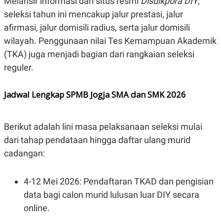
Melansir informasi dari situs resmi
Disdikpora DIY
,
N
S
seleksi tahun ini mencakup jalur prestasi, jalur
E
E
W
R
afirmasi, jalur domisili radius, serta jalur domisili
S
E
wilayah. Penggunaan nilai Tes Kemampuan Akademik
S
M
E
O
(TKA) juga menjadi bagian dari rangkaian seleksi
T
N
U
I
reguler.
P
A
A
K
D
I
Jadwal Lengkap SPMB Jogja SMA dan SMK 2026
V
L
A
S
K
Berikut adalah lini masa pelaksanaan seleksi mulai
O
dari tahap pendataan hingga daftar ulang murid
R
P
cadangan:
O
R
A
S
4-12 Mei 2026: Pendaftaran TKAD dan pengisian
I
data bagi calon murid lulusan luar DIY secara
K
N
online.
I
A
L
T