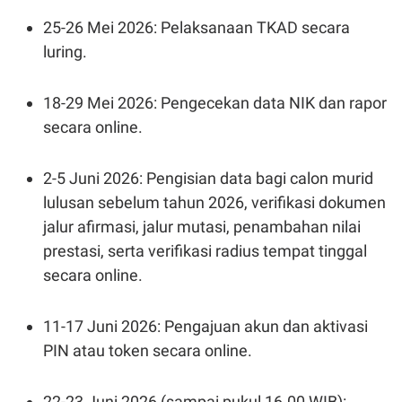
A
I
S
V
25-26 Mei 2026: Pelaksanaan TKAD secara
K
E
E
luring.
M
E
N
18-29 Mei 2026: Pengecekan data NIK dan rapor
T
E
secara online.
R
I
A
2-5 Juni 2026: Pengisian data bagi calon murid
N
lulusan sebelum tahun 2026, verifikasi dokumen
L
E
jalur afirmasi, jalur mutasi, penambahan nilai
S
T
prestasi, serta verifikasi radius tempat tinggal
A
R
secara online.
I
11-17 Juni 2026: Pengajuan akun dan aktivasi
KANAL
PIN atau token secara online.
P
I
U
M
22-23 Juni 2026 (sampai pukul 16.00 WIB):