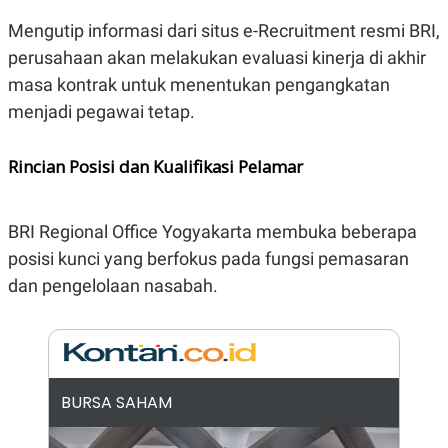
N
S
Mengutip informasi dari situs e-Recruitment resmi BRI,
E
E
W
R
perusahaan akan melakukan evaluasi kinerja di akhir
S
E
masa kontrak untuk menentukan pengangkatan
S
M
E
O
menjadi pegawai tetap.
T
N
U
I
P
A
Rincian Posisi dan Kualifikasi Pelamar
A
K
D
I
V
L
A
BRI Regional Office Yogyakarta membuka beberapa
S
K
posisi kunci yang berfokus pada fungsi pemasaran
O
dan pengelolaan nasabah.
R
P
O
R
A
S
I
BURSA SAHAM
K
N
I
A
L
T