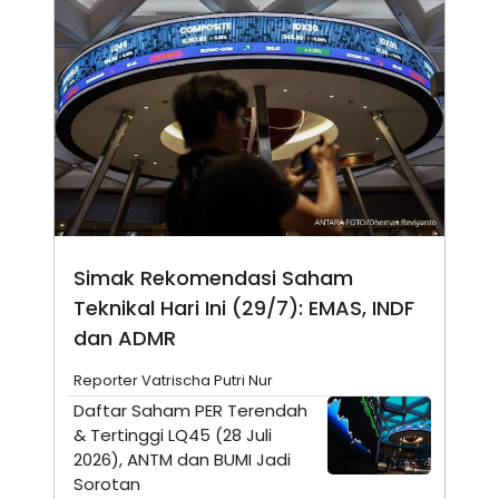
A
I
S
V
K
E
E
M
E
N
T
E
R
I
A
N
L
E
Simak Rekomendasi Saham
S
T
Teknikal Hari Ini (29/7): EMAS, INDF
A
dan ADMR
R
I
Reporter Vatrischa Putri Nur
Daftar Saham PER Terendah
KANAL
& Tertinggi LQ45 (28 Juli
2026), ANTM dan BUMI Jadi
P
I
Sorotan
U
M