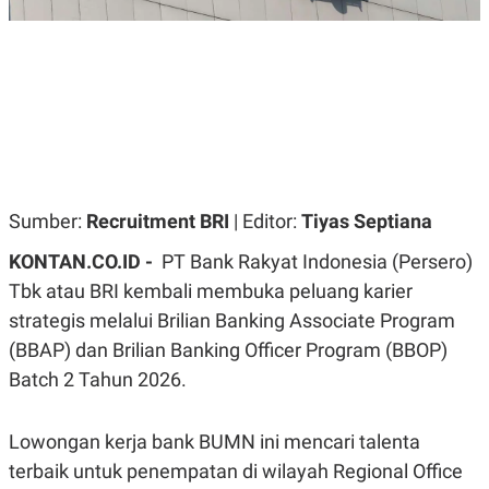
R
G
S
I
O
O
N
N
A
A
L
L
F
I
N
A
N
C
Sumber:
Recruitment BRI
| Editor:
Tiyas Septiana
E
Y
C
KONTAN.CO.ID -
PT Bank Rakyat Indonesia (Persero)
A
A
N
R
Tbk atau BRI kembali membuka peluang karier
G
I
strategis melalui Brilian Banking Associate Program
T
T
E
A
(BBAP) dan Brilian Banking Officer Program (BBOP)
R
H
.
U
Batch 2 Tahun 2026.
.
.
K
L
Lowongan kerja bank BUMN ini mencari talenta
E
I
terbaik untuk penempatan di wilayah Regional Office
S
F