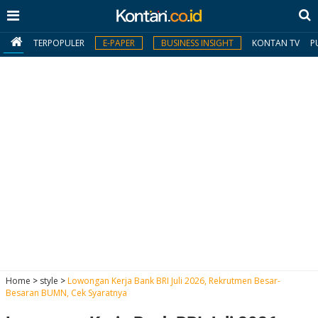
TERPOPULER
E-PAPER
BUSINESS INSIGHT
KONTAN TV
P
MY
KONTAN
Daftar
Masuk
BERITA
I
N
N
A
Home
>
style
>
Lowongan Kerja Bank BRI Juli 2026, Rekrutmen Besar-
V
S
Besaran BUMN, Cek Syaratnya
E
I
S
O
T
N