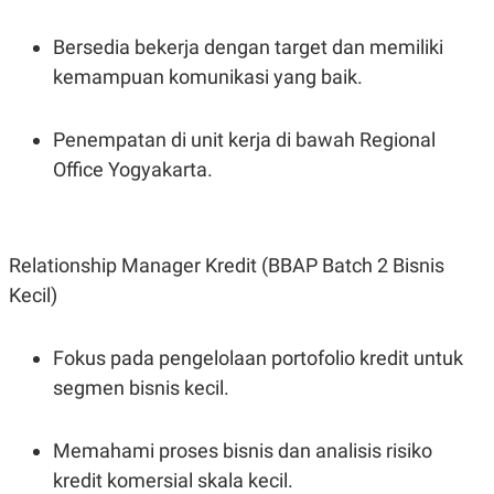
C
L
A
E
D
A
Bersedia bekerja dengan target dan memiliki
E
S
kemampuan komunikasi yang baik.
M
E
Y
.
I
D
Penempatan di unit kerja di bawah Regional
L
K
Office Yogyakarta.
A
I
N
N
G
E
G
R
A
J
Relationship Manager Kredit (BBAP Batch 2 Bisnis
N
A
A
E
Kecil)
N
M
C
I
E
T
T
E
Fokus pada pengelolaan portofolio kredit untuk
A
N
segmen bisnis kecil.
K
E
A
P
D
Memahami proses bisnis dan analisis risiko
A
V
P
E
kredit komersial skala kecil.
E
R