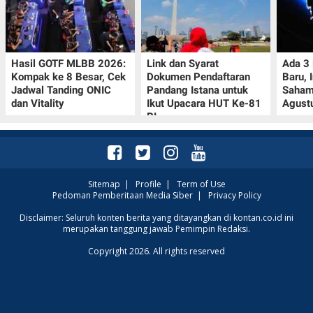
Hasil GOTF MLBB 2026:
Link dan Syarat
Ada 3
Kompak ke 8 Besar, Cek
Dokumen Pendaftaran
Baru, 
Jadwal Tanding ONIC
Pandang Istana untuk
Saham
dan Vitality
Ikut Upacara HUT Ke-81
Agust
RI
Sitemap
|
Profile
|
Term of Use
Pedoman Pemberitaan Media Siber
|
Privacy Policy
Disclaimer: Seluruh konten berita yang ditayangkan di kontan.co.id ini
merupakan tanggung jawab Pemimpin Redaksi.
Copyright 2026. All rights reserved