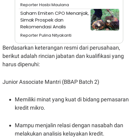
S
A
Reporter Hasbi Maulana
A
G
T
E
Saham Emiten CPO Menanjak,
D
S
Simak Prospek dan
A
Rekomendasi Analis
T
A
Reporter Pulina Nityakanti
K
L
O
I
Berdasarkan keterangan resmi dari perusahaan,
N
P
T
S
berikut adalah rincian jabatan dan kualifikasi yang
A
U
harus dipenuhi:
N
S
T
V
Junior Associate Mantri (BBAP Batch 2)
JARINGAN
Memiliki minat yang kuat di bidang pemasaran
K
P
kredit mikro.
O
R
N
E
T
S
Mampu menjalin relasi dengan nasabah dan
A
S
N
R
melakukan analisis kelayakan kredit.
A
E