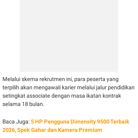
E
R
F
B
O
U
K
S
U
I
S
N
E
S
S
I
N
S
I
G
Melalui skema rekrutmen ini, para peserta yang
H
T
terpilih akan mengawali karier melalui jalur pendidikan
S
B
setingkat associate dengan masa ikatan kontrak
T
E
O
L
selama 18 bulan.
C
A
K
N
S
J
Baca Juga:
5 HP Pengguna Dimensity 9500 Terbaik
E
A
T
O
2026, Spek Gahar dan Kamera Premium
U
N
P