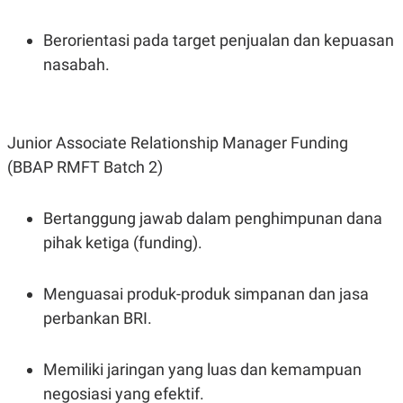
R
T
I
S
Berorientasi pada target penjualan dan kepuasan
I
nasabah.
N
G
K
G
M
Junior Associate Relationship Manager Funding
E
D
(BBAP RMFT Batch 2)
I
A
.
Bertanggung jawab dalam penghimpunan dana
I
D
pihak ketiga (funding).
Menguasai produk-produk simpanan dan jasa
SITEMAP
PROFILE
TERM
OF
perbankan BRI.
USE
PEDOMAN
PEMBERITAAN
Memiliki jaringan yang luas dan kemampuan
SIBER
negosiasi yang efektif.
PRIVACY