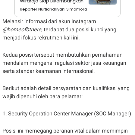
Wiraraja Siap Dikembangkan
S
A
A
G
Reporter Nurtiandriyani Simamora
T
E
D
S
Melansir informasi dari akun Instagram
A
T
@homeofbtners
, terdapat dua posisi kunci yang
A
menjadi fokus rekrutmen kali ini.
K
L
O
I
N
P
T
S
Kedua posisi tersebut membutuhkan pemahaman
A
U
mendalam mengenai regulasi sektor jasa keuangan
N
S
T
serta standar keamanan internasional.
V
Berikut adalah detail persyaratan dan kualifikasi yang
JARINGAN
wajib dipenuhi oleh para pelamar:
K
P
O
R
N
E
1. Security Operation Center Manager (SOC Manager)
T
S
A
S
N
R
Posisi ini memegang peranan vital dalam memimpin
A
E