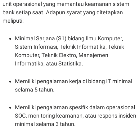
C
L
unit operasional yang memantau keamanan sistem
A
E
D
A
bank setiap saat. Adapun syarat yang ditetapkan
E
S
meliputi:
M
E
Y
.
I
D
Minimal Sarjana (S1) bidang Ilmu Komputer,
L
K
Sistem Informasi, Teknik Informatika, Teknik
A
I
N
N
Komputer, Teknik Elektro, Manajemen
G
E
Informatika, atau Statistika.
G
R
A
J
N
A
A
E
Memiliki pengalaman kerja di bidang IT minimal
N
M
selama 5 tahun.
C
I
E
T
T
E
A
N
Memiliki pengalaman spesifik dalam operasional
K
SOC, monitoring keamanan, atau respons insiden
E
A
P
D
minimal selama 3 tahun.
A
V
P
E
E
R