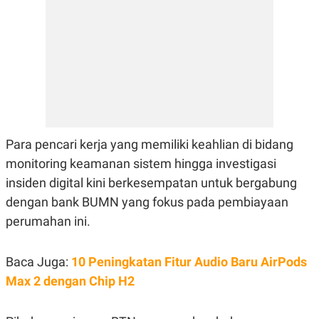
E
R
F
B
O
U
K
S
U
I
S
N
E
S
S
I
N
Para pencari kerja yang memiliki keahlian di bidang
S
I
monitoring keamanan sistem hingga investigasi
G
insiden digital kini berkesempatan untuk bergabung
H
T
dengan bank BUMN yang fokus pada pembiayaan
S
B
perumahan ini.
T
E
O
L
C
A
K
N
Baca Juga:
10 Peningkatan Fitur Audio Baru AirPods
S
J
Max 2 dengan Chip H2
E
A
T
O
U
N
P