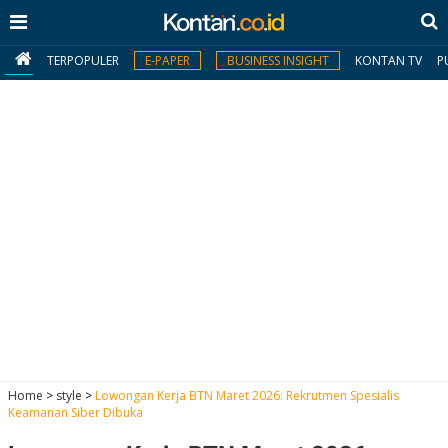
TERPOPULER
E-PAPER
BUSINESS INSIGHT
KONTAN TV
P
MY
KONTAN
Daftar
Masuk
BERITA
I
N
N
A
Home
>
style
>
Lowongan Kerja BTN Maret 2026: Rekrutmen Spesialis
V
S
Keamanan Siber Dibuka
E
I
S
O
T
N