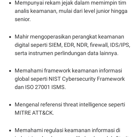
Mempunyai rekam jejak dalam memimpin tim
R
T
I
analis keamanan, mulai dari level junior hingga
S
I
senior.
N
G
K
Mahir mengoperasikan perangkat keamanan
G
digital seperti SIEM, EDR, NDR, firewall, IDS/IPS,
M
E
serta instrumen perlindungan data lainnya.
D
I
A
.
Memahami framework keamanan informasi
I
global seperti NIST Cybersecurity Framework
D
dan ISO 27001 ISMS.
SITEMAP
PROFILE
TERM
Mengenal referensi threat intelligence seperti
OF
USE
MITRE ATT&CK.
PEDOMAN
PEMBERITAAN
SIBER
Memahami regulasi keamanan informasi di
PRIVACY