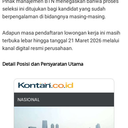
Pihak manajemen BTN menegaskan bahwa proses
N
S
seleksi ini ditujukan bagi kandidat yang sudah
E
E
W
R
berpengalaman di bidangnya masing-masing.
S
E
S
M
E
O
Adapun masa pendaftaran lowongan kerja ini masih
T
N
U
I
terbuka lebar hingga tanggal 21 Maret 2026 melalui
P
A
kanal digital resmi perusahaan.
A
K
D
I
V
L
Detail Posisi dan Persyaratan Utama
A
S
K
O
R
P
O
R
NASIONAL
A
S
I
K
N
I
A
L
T