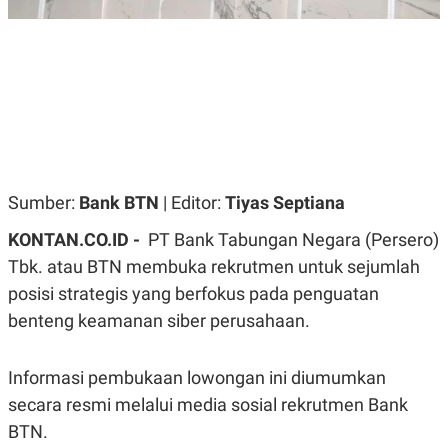
R
G
S
I
O
O
N
N
A
A
L
L
F
I
N
A
N
C
Sumber:
Bank BTN
| Editor:
Tiyas Septiana
E
Y
C
KONTAN.CO.ID -
PT Bank Tabungan Negara (Persero)
A
A
N
R
Tbk. atau BTN membuka rekrutmen untuk sejumlah
G
I
posisi strategis yang berfokus pada penguatan
T
T
E
A
benteng keamanan siber perusahaan.
R
H
.
U
.
.
Informasi pembukaan lowongan ini diumumkan
K
L
secara resmi melalui media sosial rekrutmen Bank
E
I
BTN.
S
F