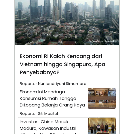
A
I
S
V
K
E
E
M
E
N
T
E
R
I
A
Ekonomi RI Kalah Kencang dari
N
Vietnam hingga Singapura, Apa
L
Penyebabnya?
E
S
T
Reporter Nurtiandriyani Simamora
A
R
Ekonom Ini Menduga
I
Konsumsi Rumah Tangga
Ditopang Belanja Orang Kaya
KANAL
Reporter Siti Masitoh
Investasi China Masuk
P
I
Madura, Kawasan Industri
U
M