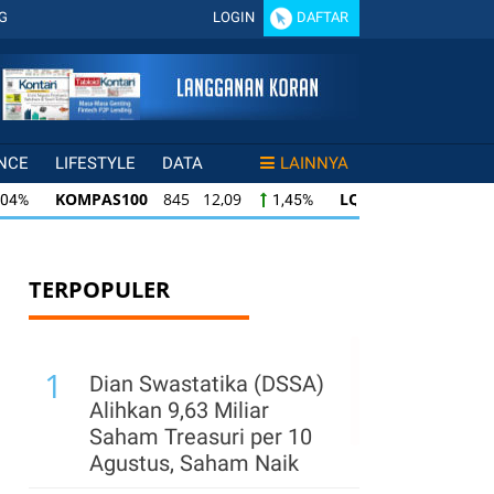
G
LOGIN
DAFTAR
NCE
LIFESTYLE
DATA
LAINNYA
KOMPAS100
845 12,09
LQ45
640 9,44
,04%
1,45%
KOMPAS100
845 12,09
LQ45
640 9,44
04%
1,45%
1
LQ45
640 9,44
ISSI
222 2,82
IDX
45%
1,50%
1,29%
TERPOPULER
1
Dian Swastatika (DSSA)
Alihkan 9,63 Miliar
Saham Treasuri per 10
Agustus, Saham Naik