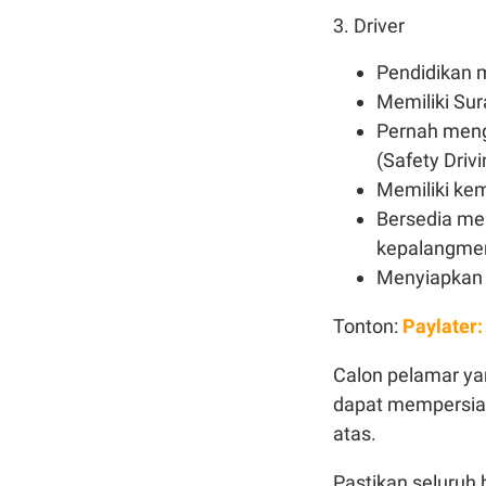
3. Driver
Pendidikan 
Memiliki Sur
Pernah meng
(Safety Drivi
Memiliki ke
Bersedia me
kepalangme
Menyiapkan s
Tonton:
Paylater
Calon pelamar ya
dapat mempersiap
atas.
Pastikan seluruh 