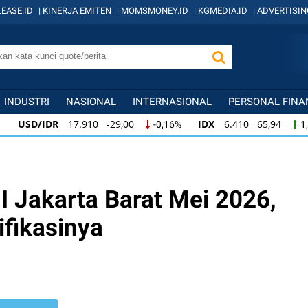
EASE.ID
|
KINERJA EMITEN
|
MOMSMONEY.ID
|
KGMEDIA.ID
|
ADVERTISIN
INDUSTRI
NASIONAL
INTERNASIONAL
PERSONAL FINA
USD/IDR
17.910 -29,00
IDX
6.410 65,94
-0,16%
1
USD/IDR
17.910 -29,00
IDX
6.410 65,94
-0,16%
1,
IDX
6.410 65,94
KOMPAS100
845 12,09
1,04%
1,
 Jakarta Barat Mei 2026,
ifikasinya