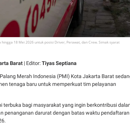
 hingga 18 Mei 2026 untuk posisi Driver, Perawat, dan Crew. Simak syarat
rta Barat
| Editor:
Tiyas Septiana
Palang Merah Indonesia (PMI) Kota Jakarta Barat sedan
en tenaga baru untuk memperkuat tim pelayanan
i terbuka bagi masyarakat yang ingin berkontribusi dal
dan penanganan darurat dengan batas waktu pendaftaran
26.