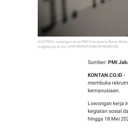
ILUSTRASI. Lowongan kerja PMI Kota Jakarta Barat dibuka
lengkapnya di sini. (ANTARAFOTO/BASRI MARZUKI)
Sumber:
PMI Jaka
KONTAN.CO.ID -
membuka rekrutm
kemanusiaan.
Lowongan kerja in
kegiatan sosial 
hingga 18 Mei 20