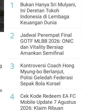
1
Hilirisasi, Simak Prospek
Bukan Hanya Sri Mulyani,
Saham Bumi Resources
Ini Deretan Tokoh
(BUMI)
Indonesia di Lembaga
Keuangan Dunia
6
Arab Saudi, Turki, dan
2
Pakistan Bentuk Pakta
Jadwal Perempat Final
Pertahanan di Tengah
GOTF MLBB 2026: ONIC
Krisis Timur Tengah
dan Vitality Bersiap
Amankan Semifinal
7
Siap-Siap! Rumah
3
Kontrakan & Sewa
Kontroversi Coach Hong
g
Properti Akan Kena
Myung-bo Berlanjut,
Pajak Mulai Tahun 2027
Polisi Geledah Federasi
Sepak Bola Korsel
8
Defisit APBN 2027
am
4
Diproyeksi Melebar,
Cek Kode Redeem EA FC
Target Anggaran Netral
Mobile Update 7 Agustus
Makin Berat
2026: Klaim Ribuan