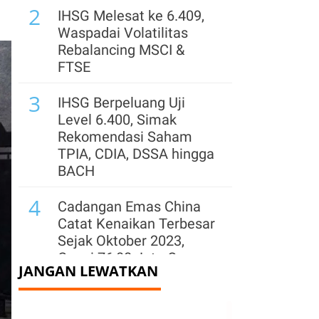
2
IHSG Melesat ke 6.409,
Waspadai Volatilitas
Rebalancing MSCI &
FTSE
3
IHSG Berpeluang Uji
Level 6.400, Simak
Rekomendasi Saham
TPIA, CDIA, DSSA hingga
BACH
4
Cadangan Emas China
Catat Kenaikan Terbesar
Sejak Oktober 2023,
Capai 76,08 Juta Ons
JANGAN LEWATKAN
5
Hendak Akuisisi
Tambang hingga