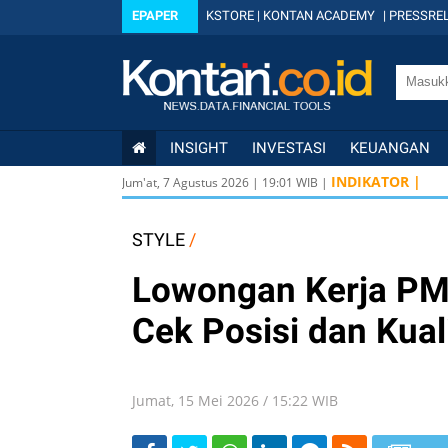
EPAPER
KSTORE
|
KONTAN ACADEMY
|
PRESSREL
INSIGHT
INVESTASI
KEUANGAN
INDIKATOR |
Jum'at, 7 Agustus 2026
|
19
:
01
WIB |
STYLE
/
Lowongan Kerja PMI
Cek Posisi dan Kual
Jumat, 15 Mei 2026 / 15:22 WIB