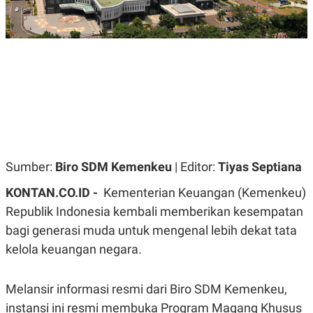
R
G
S
I
O
O
N
N
A
A
L
L
F
I
N
A
N
C
E
Y
C
Sumber:
Biro SDM Kemenkeu
| Editor:
Tiyas Septiana
A
A
N
R
KONTAN.CO.ID -
Kementerian Keuangan (Kemenkeu)
G
I
T
T
Republik Indonesia kembali memberikan kesempatan
E
A
R
H
bagi generasi muda untuk mengenal lebih dekat tata
.
U
kelola keuangan negara.
.
.
K
L
Melansir informasi resmi dari Biro SDM Kemenkeu,
E
I
S
F
instansi ini resmi membuka Program Magang Khusus