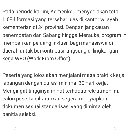
N
S
E
E
Pada periode kali ini, Kemenkeu menyediakan total
W
R
1.084 formasi yang tersebar luas di kantor wilayah
S
E
S
M
kementerian di 34 provinsi. Dengan jangkauan
E
O
T
N
penempatan dari Sabang hingga Merauke, program ini
U
I
memberikan peluang inklusif bagi mahasiswa di
P
A
daerah untuk berkontribusi langsung di lingkungan
A
K
D
I
kerja WFO (Work From Office).
V
L
A
S
K
Peserta yang lolos akan menjalani masa praktik kerja
O
lapangan dengan durasi minimal 30 hari kerja.
R
P
Mengingat tingginya minat terhadap rekrutmen ini,
O
R
calon peserta diharapkan segera menyiapkan
A
dokumen sesuai standarisasi yang diminta oleh
S
I
panitia seleksi.
K
N
I
A
L
T