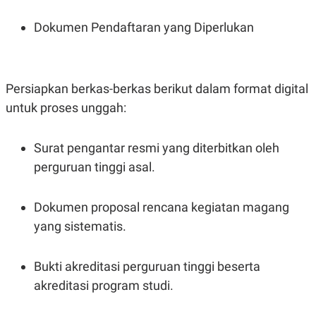
R
T
I
Dokumen Pendaftaran yang Diperlukan
S
I
N
G
K
Persiapkan berkas-berkas berikut dalam format digital
G
M
untuk proses unggah:
E
D
I
Surat pengantar resmi yang diterbitkan oleh
A
.
perguruan tinggi asal.
I
D
Dokumen proposal rencana kegiatan magang
yang sistematis.
SITEMAP
PROFILE
TERM
OF
USE
Bukti akreditasi perguruan tinggi beserta
PEDOMAN
akreditasi program studi.
PEMBERITAAN
SIBER
PRIVACY