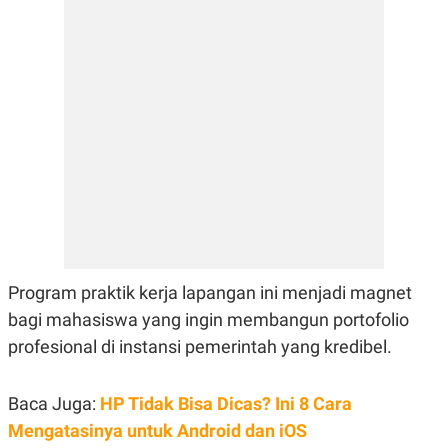
E
R
F
B
O
U
K
S
U
I
S
N
E
S
S
I
N
S
I
G
H
T
Program praktik kerja lapangan ini menjadi magnet
S
B
T
E
bagi mahasiswa yang ingin membangun portofolio
O
L
profesional di instansi pemerintah yang kredibel.
C
A
K
N
S
J
E
A
Baca Juga:
HP Tidak Bisa Dicas? Ini 8 Cara
T
O
U
N
Mengatasinya untuk Android dan iOS
P