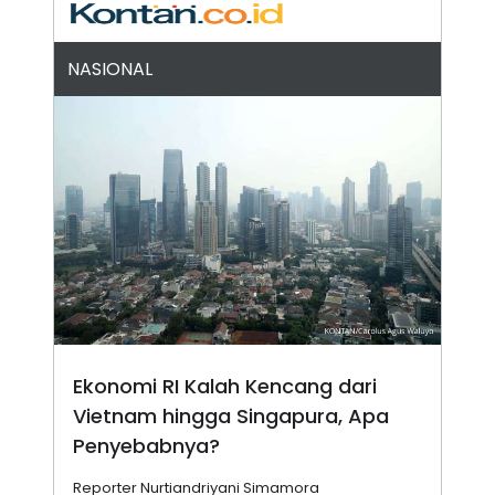
A
I
S
V
K
E
E
NASIONAL
M
E
N
T
E
R
I
A
N
L
E
S
T
A
R
I
Ekonomi RI Kalah Kencang dari
Vietnam hingga Singapura, Apa
KANAL
Penyebabnya?
P
I
U
M
Reporter Nurtiandriyani Simamora