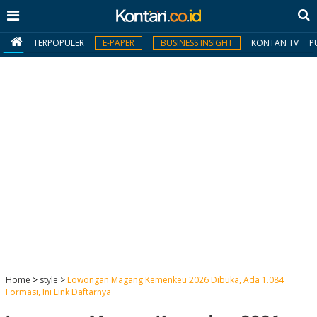
TERPOPULER
E-PAPER
BUSINESS INSIGHT
KONTAN TV
P
MY
KONTAN
Daftar
Masuk
BERITA
I
N
N
A
Home
>
style
>
Lowongan Magang Kemenkeu 2026 Dibuka, Ada 1.084
V
S
Formasi, Ini Link Daftarnya
E
I
S
O
T
N