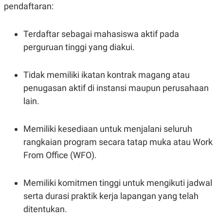
C
L
pendaftaran:
A
E
D
A
E
S
Terdaftar sebagai mahasiswa aktif pada
M
E
Y
.
perguruan tinggi yang diakui.
I
D
L
K
Tidak memiliki ikatan kontrak magang atau
A
I
N
N
penugasan aktif di instansi maupun perusahaan
G
E
lain.
G
R
A
J
N
A
A
E
Memiliki kesediaan untuk menjalani seluruh
N
M
C
I
rangkaian program secara tatap muka atau Work
E
T
From Office (WFO).
T
E
A
N
K
Memiliki komitmen tinggi untuk mengikuti jadwal
E
A
P
D
serta durasi praktik kerja lapangan yang telah
A
V
P
E
ditentukan.
E
R