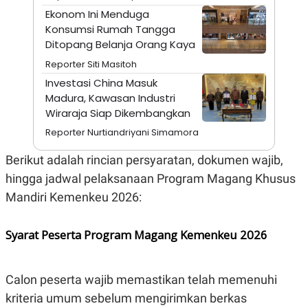
S
A
Ekonom Ini Menduga
A
G
T
E
Konsumsi Rumah Tangga
D
S
Ditopang Belanja Orang Kaya
A
T
Reporter Siti Masitoh
A
Investasi China Masuk
K
L
Madura, Kawasan Industri
O
I
N
P
Wiraraja Siap Dikembangkan
T
S
A
U
Reporter Nurtiandriyani Simamora
N
S
T
Berikut adalah rincian persyaratan, dokumen wajib,
V
hingga jadwal pelaksanaan Program Magang Khusus
Mandiri Kemenkeu 2026:
JARINGAN
Syarat Peserta Program Magang Kemenkeu 2026
K
P
O
R
N
E
T
S
Calon peserta wajib memastikan telah memenuhi
A
S
N
R
kriteria umum sebelum mengirimkan berkas
A
E