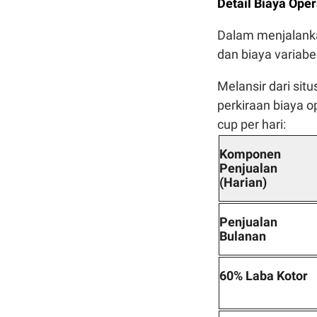
Detail Biaya Ope
Dalam menjalanka
dan biaya variabe
Melansir dari sit
perkiraan biaya o
cup per hari:
Komponen
Penjualan
(Harian)
Penjualan
Bulanan
60% Laba Kotor