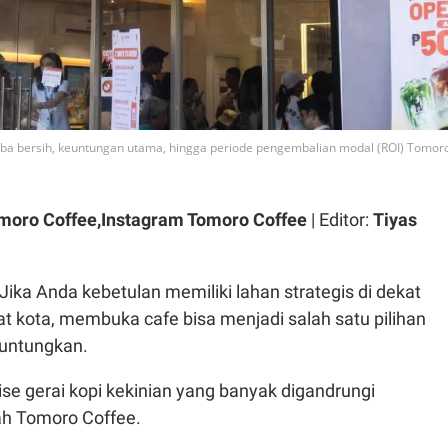
 laba bersih, keuntungan utama, hingga periode pengembalian modal (ROI) Tomor
omoro Coffee,Instagram Tomoro Coffee
| Editor:
Tiyas
Jika Anda kebetulan memiliki lahan strategis di dekat
t kota, membuka cafe bisa menjadi salah satu pilihan
guntungkan.
ise gerai kopi kekinian yang banyak digandrungi
ah Tomoro Coffee.