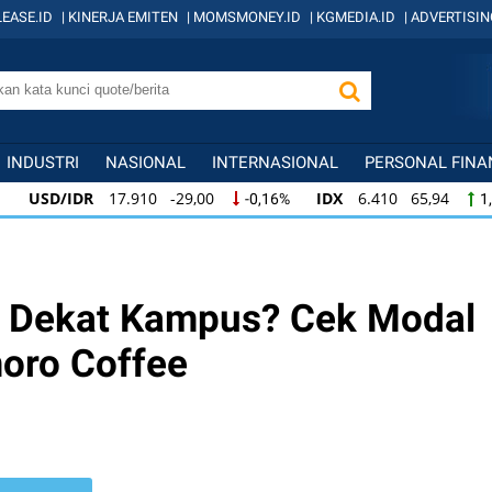
EASE.ID
|
KINERJA EMITEN
|
MOMSMONEY.ID
|
KGMEDIA.ID
|
ADVERTISIN
INDUSTRI
NASIONAL
INTERNASIONAL
PERSONAL FINA
USD/IDR
17.910 -29,00
IDX
6.410 65,94
-0,16%
1,04%
IDX
6.410 65,94
KOMPAS100
845 12,09
1,04%
1,45%
KOMPAS100
845 12,09
LQ45
640 9,44
1,45%
1,50%
s Dekat Kampus? Cek Modal
oro Coffee