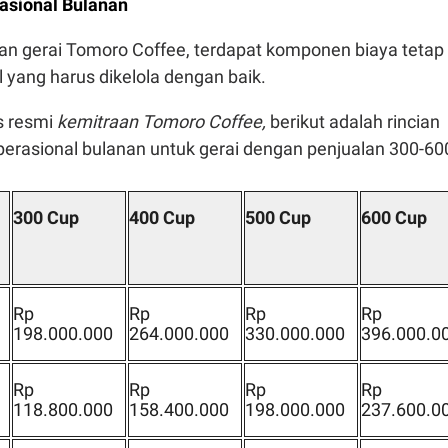
rasional Bulanan
n gerai Tomoro Coffee, terdapat komponen biaya tetap
l yang harus dikelola dengan baik.
us resmi
kemitraan Tomoro Coffee,
berikut adalah rincian
perasional bulanan untuk gerai dengan penjualan 300-60
300 Cup
400 Cup
500 Cup
600 Cup
Rp
Rp
Rp
Rp
198.000.000
264.000.000
330.000.000
396.000.0
Rp
Rp
Rp
Rp
118.800.000
158.400.000
198.000.000
237.600.0