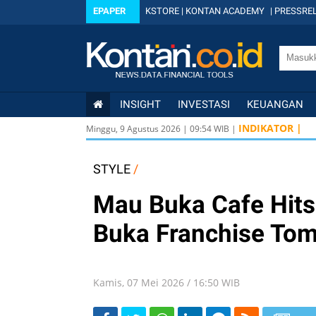
EPAPER
KSTORE
|
KONTAN ACADEMY
|
PRESSREL
INSIGHT
INVESTASI
KEUANGAN
INDIKATOR |
Minggu, 9 Agustus 2026
|
09
:
54
WIB |
STYLE
/
Mau Buka Cafe Hit
Buka Franchise Tom
Kamis, 07 Mei 2026 / 16:50 WIB