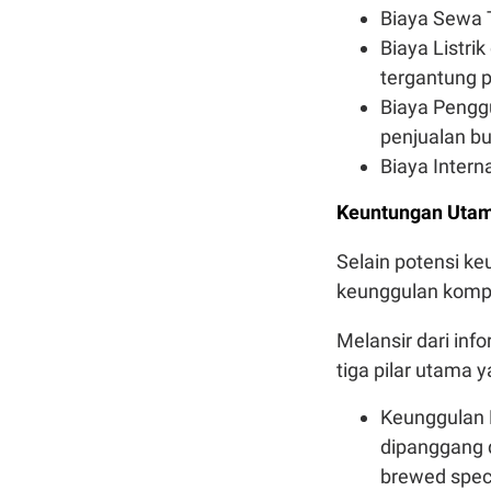
Biaya Sewa T
Biaya Listri
tergantung 
Biaya Penggu
penjualan bu
Biaya Intern
Keuntungan Utam
Selain potensi k
keunggulan kompet
Melansir dari inf
tiga pilar utama 
Keunggulan B
dipanggang d
brewed speci