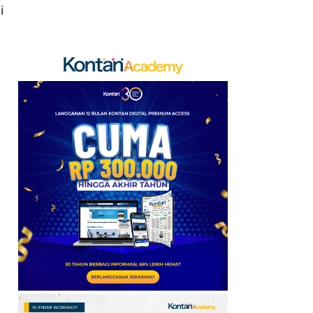
i
9
Punya Rumah
Kontrakan? Siap-Siap
Didatangi Petugas Pajak
Mulai Tahun Depan
10
Hashim Ungkap
Kekhawatiran Investor
soal Arah Kebijakan
Pemerintahan Prabowo
11
Berkshire Percepat
Buyback Saham dan
Kurangi Cadangan Kas,
Laba Melebihi
Ekspektasi
12
Pemerintah Bakal Guyur
Subsidi Mobil Listrik