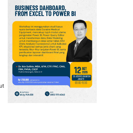
hingga 40%, Begini
Kesiapan Kemenperin
13
IHSG Diproyeksikan
Menguat pada
Perdagangan Senin
(10/8), Cek Rekomendasi
Sahamnya
14
Harga Emas Antam (8
Agustus) Naik, Spread
dengan Buyback Rp
ut
179.000 per Gram
15
Harga Emas Antam Hari
Ini Stagnan di Level Rp
2.690.000 Per Gram
pada Minggu (9/8)