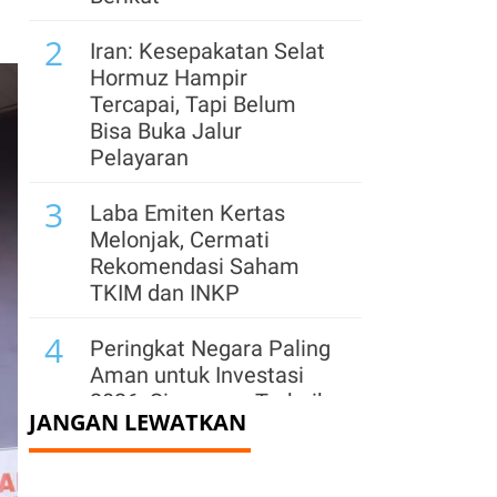
2
Iran: Kesepakatan Selat
Hormuz Hampir
Tercapai, Tapi Belum
Bisa Buka Jalur
Pelayaran
3
Laba Emiten Kertas
Melonjak, Cermati
Rekomendasi Saham
TKIM dan INKP
4
Peringkat Negara Paling
Aman untuk Investasi
2026: Singapura Terbaik
JANGAN LEWATKAN
di Asia
5
IHSG Menguat 2,78% ke