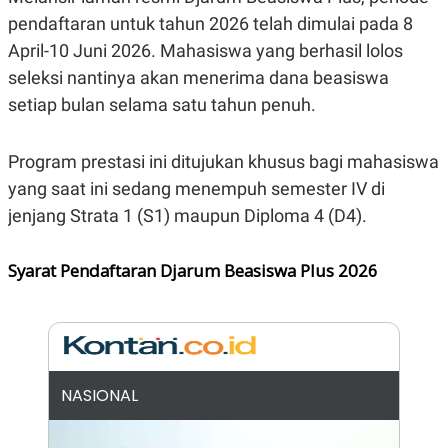
N
S
pendaftaran untuk tahun 2026 telah dimulai pada 8
E
E
April-10 Juni 2026. Mahasiswa yang berhasil lolos
W
R
S
E
seleksi nantinya akan menerima dana beasiswa
S
M
E
O
setiap bulan selama satu tahun penuh.
T
N
U
I
P
A
Program prestasi ini ditujukan khusus bagi mahasiswa
A
K
yang saat ini sedang menempuh semester IV di
D
I
V
L
jenjang Strata 1 (S1) maupun Diploma 4 (D4).
A
S
K
Syarat Pendaftaran Djarum Beasiswa Plus 2026
O
R
P
O
R
A
S
I
NASIONAL
K
N
I
A
L
T