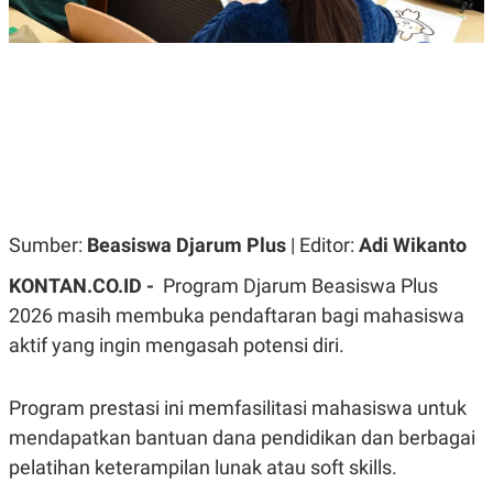
R
G
S
I
O
O
N
N
A
A
L
L
F
I
N
A
N
C
E
Sumber:
Beasiswa Djarum Plus
| Editor:
Adi Wikanto
Y
C
A
A
KONTAN.CO.ID -
Program Djarum Beasiswa Plus
N
R
G
I
2026 masih membuka pendaftaran bagi mahasiswa
T
T
E
A
aktif yang ingin mengasah potensi diri.
R
H
.
U
.
Program prestasi ini memfasilitasi mahasiswa untuk
.
mendapatkan bantuan dana pendidikan dan berbagai
K
L
E
I
pelatihan keterampilan lunak atau soft skills.
S
F