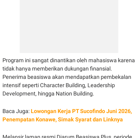
E
R
F
B
O
U
K
S
U
I
S
N
E
S
S
I
N
Program ini sangat dinantikan oleh mahasiswa karena
S
tidak hanya memberikan dukungan finansial.
I
G
Penerima beasiswa akan mendapatkan pembekalan
H
T
intensif seperti Character Building, Leadership
S
B
Development, hingga Nation Building.
T
E
O
L
C
A
Baca Juga:
Lowongan Kerja PT Sucofindo Juni 2026,
K
N
S
J
Penempatan Konawe, Simak Syarat dan Linknya
E
A
T
O
U
N
P
Melansir laman resmi Djarum Beasiswa Plus, periode