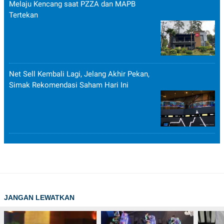
Melaju Kencang saat PZZA dan MAPB
Tertekan
Net Sell Kembali Lagi, Jelang Akhir Pekan,
Simak Rekomendasi Saham Hari Ini
JANGAN LEWATKAN