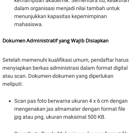
kemampuan akademik. Sementara itu, keaktifan
R
T
I
dalam organisasi menjadi nilai tambah untuk
S
menunjukkan kapasitas kepemimpinan
I
N
mahasiswa.
G
K
G
Dokumen Administratif yang Wajib Disiapkan
M
E
D
I
Setelah memenuhi kualifikasi umum, pendaftar harus
A
.
menyiapkan berkas administrasi dalam format digital
I
atau scan. Dokumen-dokumen yang diperlukan
D
meliputi:
SITEMAP
PROFILE
TERM
Scan pas foto berwarna ukuran 4 x 6 cm dengan
OF
mengenakan jas almamater dengan format file
USE
PEDOMAN
jpg atau png, ukuran maksimal 500 KB.
PEMBERITAAN
SIBER
PRIVACY