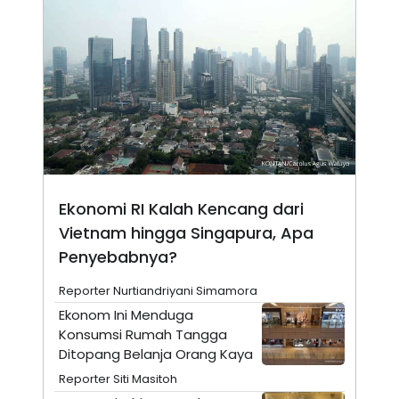
A
I
S
V
K
E
E
M
E
N
T
E
R
I
A
N
L
Ekonomi RI Kalah Kencang dari
E
S
Vietnam hingga Singapura, Apa
T
Penyebabnya?
A
R
I
Reporter Nurtiandriyani Simamora
Ekonom Ini Menduga
Konsumsi Rumah Tangga
KANAL
Ditopang Belanja Orang Kaya
P
I
Reporter Siti Masitoh
U
M