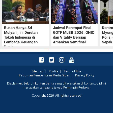
Bukan Hanya Sri
Jadwal Perempat Final
Kontr
Mulyani, Ini Deretan
GOTF MLBB 2026: ONIC
Myung-
Tokoh Indonesia di
dan Vitality Bersiap
Polisi
Lembaga Keuangan
Amankan Semifinal
Sepak 
Dunia
Sitemap
|
Profile
|
Term of Use
Pedoman Pemberitaan Media Siber
|
Privacy Policy
Promo JSM Superindo
Disclaimer: Seluruh konten berita yang ditayangkan di kontan.co.id ini
merupakan tanggung jawab Pemimpin Redaksi.
7–9 Agustus 2026,
Minyak Goreng
Copyright 2026. All rights reserved
Rp37.900 hingga Buah
Diskon 50%