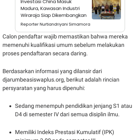
Investasi China Masuk
S
A
A
G
Madura, Kawasan Industri
T
E
Wiraraja Siap Dikembangkan
D
S
A
Reporter Nurtiandriyani Simamora
T
A
Calon pendaftar wajib memastikan bahwa mereka
K
L
memenuhi kualifikasi umum sebelum melakukan
O
I
N
P
proses pendaftaran secara daring.
T
S
A
U
N
S
T
Berdasarkan informasi yang dilansir dari
V
djarumbeasiswaplus.org, berikut adalah rincian
persyaratan yang harus dipenuhi:
JARINGAN
Sedang menempuh pendidikan jenjang S1 atau
K
P
O
R
D4 di semester IV dari semua disiplin ilmu.
N
E
T
S
A
S
N
R
Memiliki Indeks Prestasi Kumulatif (IPK)
A
E