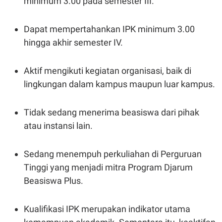
minimum 3.00 pada semester III.
C
L
A
E
D
A
E
S
Dapat mempertahankan IPK minimum 3.00
M
E
hingga akhir semester IV.
Y
.
I
D
Aktif mengikuti kegiatan organisasi, baik di
L
K
A
I
lingkungan dalam kampus maupun luar kampus.
N
N
G
E
G
R
A
J
Tidak sedang menerima beasiswa dari pihak
N
A
atau instansi lain.
A
E
N
M
C
I
E
T
Sedang menempuh perkuliahan di Perguruan
T
E
A
N
Tinggi yang menjadi mitra Program Djarum
K
Beasiswa Plus.
E
A
P
D
A
V
Kualifikasi IPK merupakan indikator utama
P
E
E
R