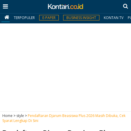
TERPOPULER
E-PAPER
BUSINESS INSIGHT
KONTAN TV
P
MY
KONTAN
Daftar
Masuk
BERITA
I
N
N
A
Home
>
style
>
Pendaftaran Djarum Beasiswa Plus 2026 Masih Dibuka, Cek
V
S
Syarat Lengkap Di Sini
E
I
S
O
T
N