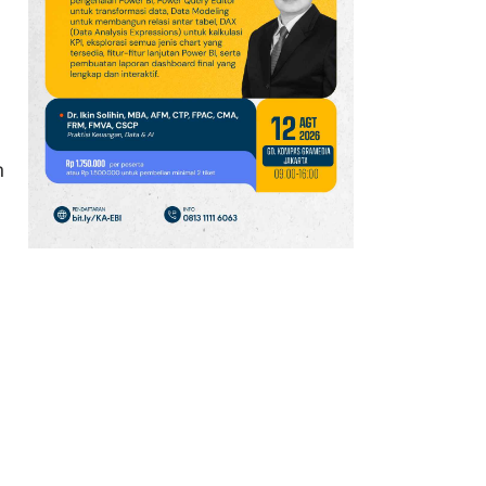
Berpotensi Pulih
10
JPMorgan: Hedge Fund
Global Kehilangan
Hampir 3% Keuntungan
pada Juli 2026
n
11
Punya Rumah
Kontrakan? Siap-Siap
Didatangi Petugas Pajak
Mulai Tahun Depan
12
Laba Emiten Kertas
Melonjak, Cermati
Rekomendasi Saham
TKIM dan INKP
13
Nissan Andalkan X-Trail
e-POWER Rp 795 Juta