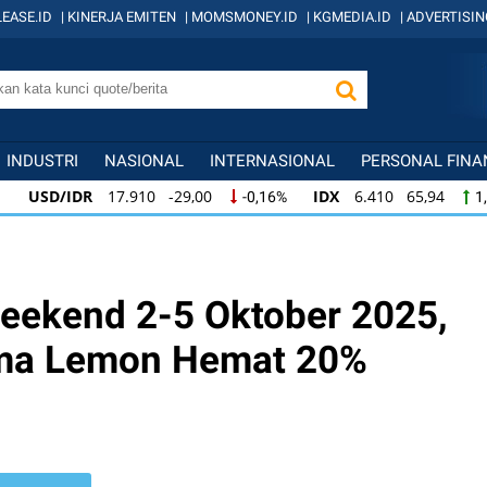
EASE.ID
|
KINERJA EMITEN
|
MOMSMONEY.ID
|
KGMEDIA.ID
|
ADVERTISIN
INDUSTRI
NASIONAL
INTERNASIONAL
PERSONAL FINA
/IDR
17.910 -29,00
IDX
6.410 65,94
-0,16%
1,04%
/IDR
17.910 -29,00
IDX
6.410 65,94
K
-0,16%
1,04%
6.410 65,94
KOMPAS100
845 12,09
L
1,04%
1,45%
eekend 2-5 Oktober 2025,
ma Lemon Hemat 20%