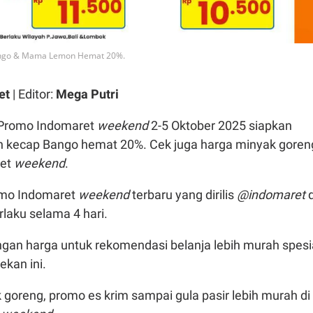
ango & Mama Lemon Hemat 20%.
et
| Editor:
Mega Putri
Promo Indomaret
weekend
2-5 Oktober 2025 siapkan
kecap Bango hemat 20%. Cek juga harga minyak goren
ret
weekend
.
romo Indomaret
weekend
terbaru yang dirilis
@indomaret
d
laku selama 4 hari.
gan harga untuk rekomendasi belanja lebih murah spesi
kan ini.
goreng, promo es krim sampai gula pasir lebih murah di