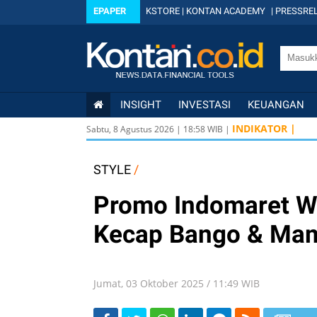
EPAPER
KSTORE
|
KONTAN ACADEMY
|
PRESSREL
INSIGHT
INVESTASI
KEUANGAN
USD
INDIKATOR |
Sabtu, 8 Agustus 2026
|
18
:
58
WIB |
USD
IDX
STYLE
/
Promo Indomaret W
Kecap Bango & Ma
Jumat, 03 Oktober 2025 / 11:49 WIB