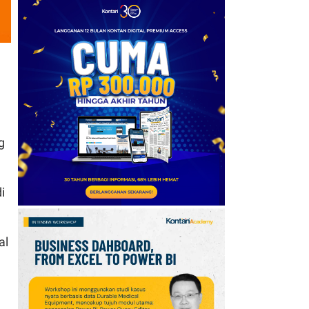
6
IHSG Menguat 2,78%
Sepekan ke 6.409,
Cermati Proyeksi Analis
untuk Pekan Depan
7
IHSG Menguat 2,78% ke
6.409 Sepekan, Cek
Saham yang Banyak
Diborong Asing
g
8
Daftar Harga Emas
i
Antam Hari Ini (8/8):
Naik Rp 40.000 Jadi Rp
2.690.000 Per Gram
al
9
AS Optimistis Selat
Hormuz Segera Dibuka,
Pasokan Minyak Dunia