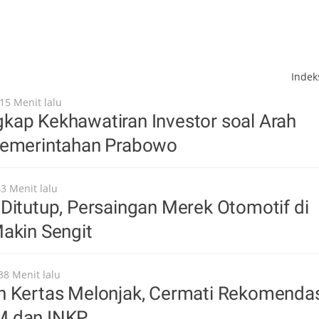
Inde
15 Menit lalu
kap Kekhawatiran Investor soal Arah
Pemerintahan Prabowo
43 Menit lalu
Ditutup, Persaingan Merek Otomotif di
akin Sengit
38 Menit lalu
n Kertas Melonjak, Cermati Rekomenda
M dan INKP