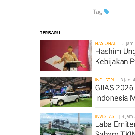
Tag
TERBARU
NASIONAL
| 3 Jam 
Hashim Ung
Kebijakan 
INDUSTRI
| 3 Jam 
GIIAS 2026 
Indonesia M
INVESTASI
| 4 Jam 
Laba Emite
Saham TKI