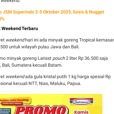
t
weekend
.
 JSM Superindo 3-5 Oktober 2025, Sosis & Nugget
0%
 Weekend Terbaru
ret
weekend
hari ini ada minyak goreng Tropical kemasa
7.500 untuk wilayah pulau Jawa dan Bali.
omo minyak goreng Larisst
pouch
2 liter Rp 36.500 saja
 Bali, Sumatera kecuali Batam.
ret
weekend
ada gula kristal putih 1 kg harga spesial Rp
sional kecuali NTT, Nias, Maluku, Papua.