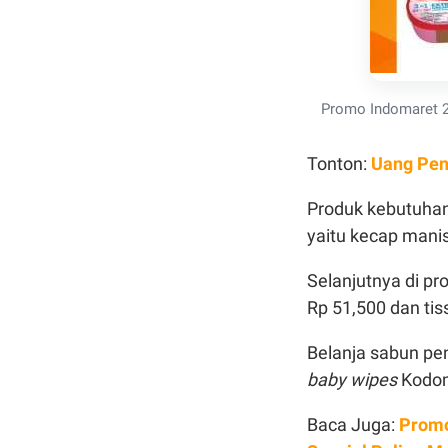
Promo Indomaret 2
Tonton:
Uang Pen
Produk kebutuhan
yaitu kecap mani
Selanjutnya di pr
Rp 51,500 dan ti
Belanja sabun pe
baby wipes
Kodom
Baca Juga:
Promo