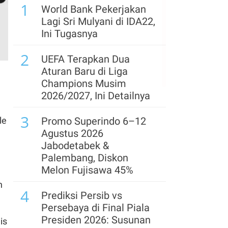
1
World Bank Pekerjakan
6
Utang Kopdes Merah
Lagi Sri Mulyani di IDA22,
Putih Rp 240 Triliun
Ini Tugasnya
Dibayar APBN, Cicilan
2
Dimulai September
UEFA Terapkan Dua
Aturan Baru di Liga
7
Waskita Karya (WSKT)
Champions Musim
Catat Rugi Rp 1,91 Triliun
2026/2027, Ini Detailnya
per Semester I 2026
3
le
Promo Superindo 6–12
8
Asing Borong Saham
Agustus 2026
Tambang Saat IHSG
Jabodetabek &
Menguat Kemarin, Cek
Palembang, Diskon
yang Banyak Dikoleksi
Melon Fujisawa 45%
n
9
4
Resmi Berganti, Arab
Prediksi Persib vs
Saudi Kuasai EA Sports
Persebaya di Final Piala
dengan Modal Hampir Rp
Presiden 2026: Susunan
is