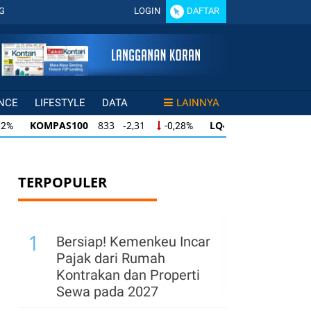
G
LOGIN
DAFTAR
NCE
LIFESTYLE
DATA
LAINNYA
KOMPAS100
833 -2,31
LQ45
631 -3,13
2%
-0,28%
-
KOMPAS100
833 -2,31
LQ45
631 -3,13
%
-0,28%
-0,
KOMPAS100
833 -2,31
LQ45
631 -3,13
%
-0,28%
-0,
TERPOPULER
1
Bersiap! Kemenkeu Incar
Pajak dari Rumah
Kontrakan dan Properti
Sewa pada 2027