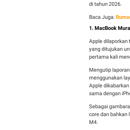
di tahun 2026.
Baca Juga:
Rumor
1. MacBook Mura
Apple dilaporka
yang ditujukan u
pertama kali me
Mengutip lapora
menggunakan layar
Apple dikabarkan
sama dengan iPho
Sebagai gambaran
core dan bahkan l
M4.