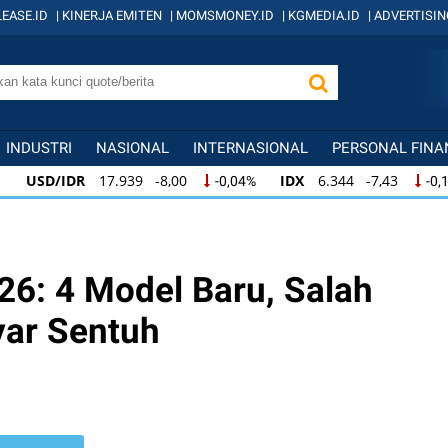
EASE.ID
|
KINERJA EMITEN
|
MOMSMONEY.ID
|
KGMEDIA.ID
|
ADVERTISIN
INDUSTRI
NASIONAL
INTERNASIONAL
PERSONAL FINA
USD/IDR
17.939 -8,00
IDX
6.344 -7,43
-0,04%
-0,1
USD/IDR
17.939 -8,00
IDX
6.344 -7,43
-0,04%
-0,12
USD/IDR
17.939 -8,00
IDX
6.344 -7,43
-0,04%
-0,12
6: 4 Model Baru, Salah
yar Sentuh