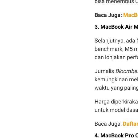
bisa menembus US
Baca Juga:
MacBo
3. MacBook Air 
Selanjutnya, ada
benchmark, M5 m
dan lonjakan per
Jurnalis
Bloombe
kemungkinan melu
waktu yang palin
Harga diperkiraka
untuk model dasa
Baca Juga:
Dafta
4. MacBook Pro 