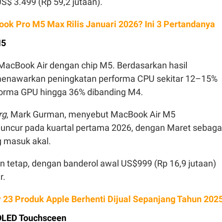
$ 3.499 (Rp 59,2 jutaan).
ok Pro M5 Max Rilis Januari 2026? Ini 3 Pertandanya
M5
 MacBook Air dengan chip M5. Berdasarkan hasil
enawarkan peningkatan performa CPU sekitar 12–15%
forma GPU hingga 36% dibanding M4.
rg
, Mark Gurman, menyebut MacBook Air M5
ncur pada kuartal pertama 2026, dengan Maret sebaga
g masuk akal.
n tetap, dengan banderol awal US$999 (Rp 16,9 jutaan)
r.
r 23 Produk Apple Berhenti Dijual Sepanjang Tahun 202
OLED Touchsceen