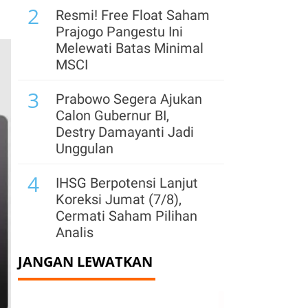
2
Resmi! Free Float Saham
Prajogo Pangestu Ini
Melewati Batas Minimal
MSCI
3
Prabowo Segera Ajukan
Calon Gubernur BI,
Destry Damayanti Jadi
Unggulan
4
IHSG Berpotensi Lanjut
Koreksi Jumat (7/8),
Cermati Saham Pilihan
Analis
JANGAN LEWATKAN
5
Rupiah Menguat, Pelaku
Pasar Bersiap Menanti
Putusan FTSE Russell