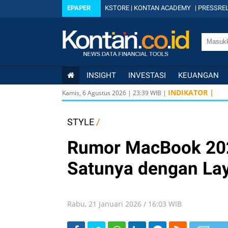
EPAPER
KSTORE
|
KONTAN ACADEMY
|
PRESSREL
INSIGHT
INVESTASI
KEUANGAN
INDIKATOR |
Kamis, 6 Agustus 2026
|
23
:
39
WIB |
STYLE
/
Rumor MacBook 202
Satunya dengan La
Rabu, 21 Januari 2026 / 16:03 WIB