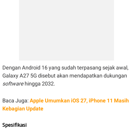
E
R
F
B
O
U
K
S
U
I
S
N
E
S
S
I
N
S
I
Dengan Android 16 yang sudah terpasang sejak awal,
G
Galaxy A27 5G disebut akan mendapatkan dukungan
H
T
software
hingga 2032.
S
B
T
E
O
L
Baca Juga:
Apple Umumkan iOS 27, iPhone 11 Masih
C
A
K
N
Kebagian Update
S
J
E
A
T
O
Spesifikasi
U
N
P