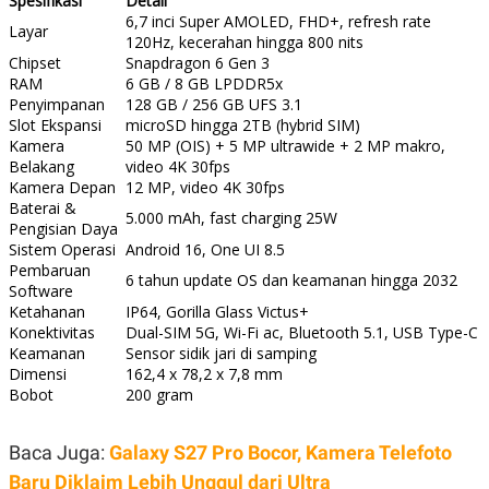
Spesifikasi
Detail
6,7 inci Super AMOLED, FHD+, refresh rate
Layar
120Hz, kecerahan hingga 800 nits
Chipset
Snapdragon 6 Gen 3
RAM
6 GB / 8 GB LPDDR5x
Penyimpanan
128 GB / 256 GB UFS 3.1
Slot Ekspansi
microSD hingga 2TB (hybrid SIM)
Kamera
50 MP (OIS) + 5 MP ultrawide + 2 MP makro,
Belakang
video 4K 30fps
Kamera Depan
12 MP, video 4K 30fps
Baterai &
5.000 mAh, fast charging 25W
Pengisian Daya
Sistem Operasi
Android 16, One UI 8.5
Pembaruan
6 tahun update OS dan keamanan hingga 2032
Software
Ketahanan
IP64, Gorilla Glass Victus+
Konektivitas
Dual-SIM 5G, Wi-Fi ac, Bluetooth 5.1, USB Type-C
Keamanan
Sensor sidik jari di samping
Dimensi
162,4 x 78,2 x 7,8 mm
Bobot
200 gram
Baca Juga:
Galaxy S27 Pro Bocor, Kamera Telefoto
Baru Diklaim Lebih Unggul dari Ultra