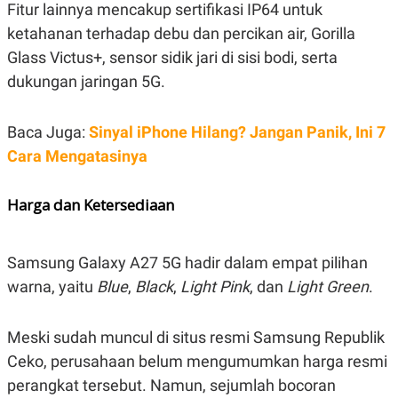
C
L
Fitur lainnya mencakup sertifikasi IP64 untuk
A
E
ketahanan terhadap debu dan percikan air, Gorilla
D
A
E
S
Glass Victus+, sensor sidik jari di sisi bodi, serta
M
E
Y
.
dukungan jaringan 5G.
I
D
L
K
Baca Juga:
Sinyal iPhone Hilang? Jangan Panik, Ini 7
A
I
Cara Mengatasinya
N
N
G
E
G
R
A
J
Harga dan Ketersediaan
N
A
A
E
N
M
C
I
Samsung Galaxy A27 5G hadir dalam empat pilihan
E
T
T
E
warna, yaitu
Blue
,
Black
,
Light Pink
, dan
Light Green
.
A
N
K
E
A
Meski sudah muncul di situs resmi Samsung Republik
P
D
Ceko, perusahaan belum mengumumkan harga resmi
A
V
P
E
perangkat tersebut. Namun, sejumlah bocoran
E
R