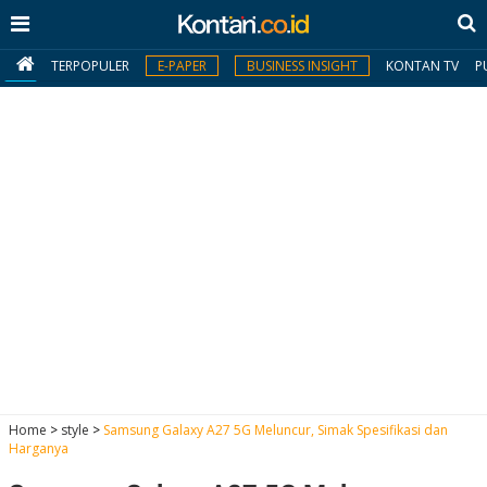
TERPOPULER
E-PAPER
BUSINESS INSIGHT
KONTAN TV
P
MY
KONTAN
Daftar
Masuk
BERITA
I
N
N
A
Home
>
style
>
Samsung Galaxy A27 5G Meluncur, Simak Spesifikasi dan
V
S
Harganya
E
I
S
O
T
N