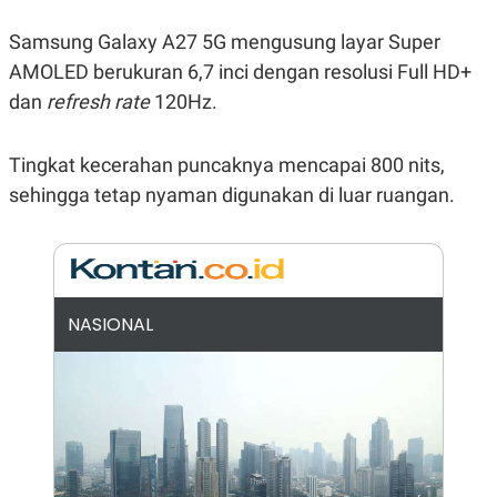
N
S
E
E
Samsung Galaxy A27 5G mengusung layar Super
W
R
AMOLED berukuran 6,7 inci dengan resolusi Full HD+
S
E
S
M
dan
refresh rate
120Hz.
E
O
T
N
U
I
Tingkat kecerahan puncaknya mencapai 800 nits,
P
A
A
K
sehingga tetap nyaman digunakan di luar ruangan.
D
I
V
L
A
S
K
O
R
NASIONAL
P
O
R
A
S
I
K
N
I
A
L
T