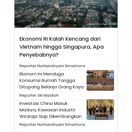
A
I
S
V
K
E
E
M
E
N
T
Ekonomi RI Kalah Kencang dari
E
R
Vietnam hingga Singapura, Apa
I
Penyebabnya?
A
N
Reporter Nurtiandriyani Simamora
L
E
Ekonom Ini Menduga
S
Konsumsi Rumah Tangga
T
A
Ditopang Belanja Orang Kaya
R
I
Reporter Siti Masitoh
Investasi China Masuk
Madura, Kawasan Industri
KANAL
Wiraraja Siap Dikembangkan
P
I
Reporter Nurtiandriyani Simamora
U
M