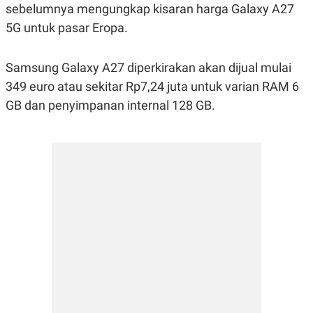
R
T
sebelumnya mengungkap kisaran harga Galaxy A27
I
5G untuk pasar Eropa.
S
I
N
G
Samsung Galaxy A27 diperkirakan akan dijual mulai
K
349 euro atau sekitar Rp7,24 juta untuk varian RAM 6
G
M
GB dan penyimpanan internal 128 GB.
E
D
I
A
.
I
D
SITEMAP
PROFILE
TERM
OF
USE
PEDOMAN
PEMBERITAAN
SIBER
PRIVACY