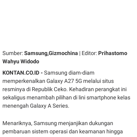
R
G
S
I
O
O
N
N
A
A
L
L
F
I
N
A
Sumber:
Samsung,Gizmochina
| Editor:
Prihastomo
N
C
Wahyu Widodo
E
Y
C
KONTAN.CO.ID -
Samsung diam-diam
A
A
memperkenalkan Galaxy A27 5G melalui situs
N
R
G
I
resminya di Republik Ceko. Kehadiran perangkat ini
T
T
E
A
sekaligus menambah pilihan di lini smartphone kelas
R
H
.
U
menengah Galaxy A Series.
.
.
Menariknya, Samsung menjanjikan dukungan
K
L
E
I
pembaruan sistem operasi dan keamanan hingga
S
F