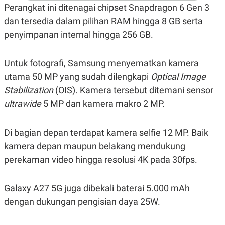
S
A
Perangkat ini ditenagai chipset Snapdragon 6 Gen 3
A
G
T
E
dan tersedia dalam pilihan RAM hingga 8 GB serta
D
S
penyimpanan internal hingga 256 GB.
A
T
A
Untuk fotografi, Samsung menyematkan kamera
K
L
O
I
utama 50 MP yang sudah dilengkapi
Optical Image
N
P
T
S
Stabilization
(OIS). Kamera tersebut ditemani sensor
A
U
ultrawide
5 MP dan kamera makro 2 MP.
N
S
T
V
Di bagian depan terdapat kamera selfie 12 MP. Baik
kamera depan maupun belakang mendukung
JARINGAN
perekaman video hingga resolusi 4K pada 30fps.
K
P
O
R
Galaxy A27 5G juga dibekali baterai 5.000 mAh
N
E
T
S
dengan dukungan pengisian daya 25W.
A
S
N
R
A
E