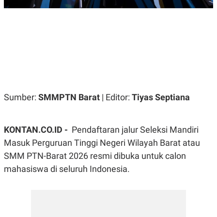
R
G
S
I
O
O
N
N
A
A
L
L
F
I
N
A
N
C
Sumber:
SMMPTN Barat
| Editor:
Tiyas Septiana
E
Y
C
A
A
N
R
KONTAN.CO.ID -
Pendaftaran jalur Seleksi Mandiri
G
I
Masuk Perguruan Tinggi Negeri Wilayah Barat atau
T
T
E
A
SMM PTN-Barat 2026 resmi dibuka untuk calon
R
H
.
U
mahasiswa di seluruh Indonesia.
.
.
K
L
E
I
S
F