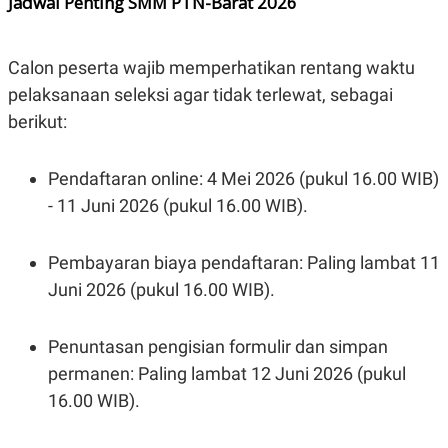
Jadwal Penting SMM PTN-Barat 2026
N
S
E
E
W
R
Calon peserta wajib memperhatikan rentang waktu
S
E
S
M
pelaksanaan seleksi agar tidak terlewat, sebagai
E
O
T
N
berikut:
U
I
P
A
A
K
Pendaftaran online: 4 Mei 2026 (pukul 16.00 WIB)
D
I
- 11 Juni 2026 (pukul 16.00 WIB).
V
L
A
S
K
Pembayaran biaya pendaftaran: Paling lambat 11
O
R
Juni 2026 (pukul 16.00 WIB).
P
O
R
Penuntasan pengisian formulir dan simpan
A
S
permanen: Paling lambat 12 Juni 2026 (pukul
I
16.00 WIB).
K
N
I
A
L
T