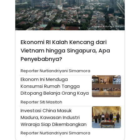
R
T
I
S
I
N
G
K
G
Ekonomi RI Kalah Kencang dari
M
Vietnam hingga Singapura, Apa
E
D
Penyebabnya?
I
A
Reporter Nurtiandriyani Simamora
.
I
Ekonom Ini Menduga
D
Konsumsi Rumah Tangga
Ditopang Belanja Orang Kaya
Reporter Siti Masitoh
SITEMAP
PROFILE
TERM
OF
Investasi China Masuk
USE
Madura, Kawasan Industri
PEDOMAN
Wiraraja Siap Dikembangkan
PEMBERITAAN
SIBER
Reporter Nurtiandriyani Simamora
PRIVACY