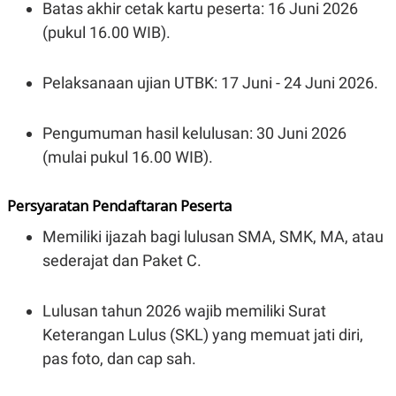
A
I
Batas akhir cetak kartu peserta: 16 Juni 2026
S
V
(pukul 16.00 WIB).
K
E
E
M
E
Pelaksanaan ujian UTBK: 17 Juni - 24 Juni 2026.
N
T
E
Pengumuman hasil kelulusan: 30 Juni 2026
R
I
(mulai pukul 16.00 WIB).
A
N
L
Persyaratan Pendaftaran Peserta
E
S
Memiliki ijazah bagi lulusan SMA, SMK, MA, atau
T
A
sederajat dan Paket C.
R
I
Lulusan tahun 2026 wajib memiliki Surat
KANAL
Keterangan Lulus (SKL) yang memuat jati diri,
pas foto, dan cap sah.
P
I
U
M