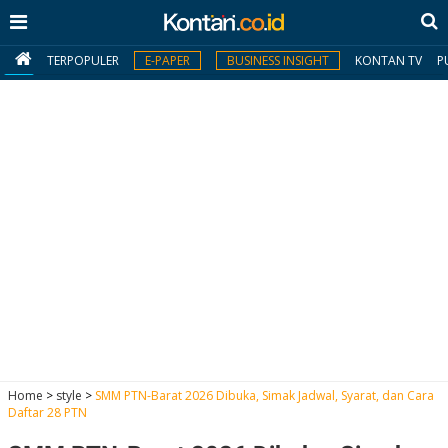
TERPOPULER
E-PAPER
BUSINESS INSIGHT
KONTAN TV
P
MY
KONTAN
Daftar
Masuk
BERITA
I
N
N
A
Home
>
style
>
SMM PTN-Barat 2026 Dibuka, Simak Jadwal, Syarat, dan Cara
V
S
Daftar 28 PTN
E
I
S
O
T
N