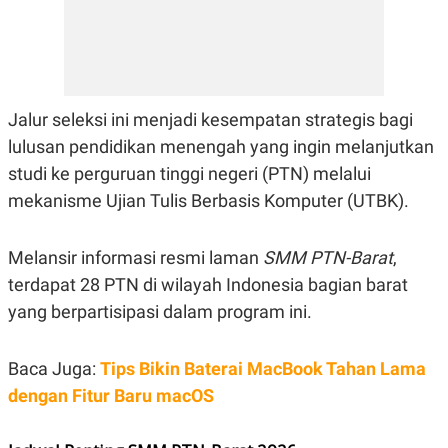
E
R
F
B
O
U
K
S
U
I
S
N
Jalur seleksi ini menjadi kesempatan strategis bagi
E
S
lulusan pendidikan menengah yang ingin melanjutkan
S
studi ke perguruan tinggi negeri (PTN) melalui
I
N
mekanisme Ujian Tulis Berbasis Komputer (UTBK).
S
I
G
H
Melansir informasi resmi laman
SMM PTN-Barat
,
T
terdapat 28 PTN di wilayah Indonesia bagian barat
S
B
yang berpartisipasi dalam program ini.
T
E
O
L
C
A
K
N
Baca Juga:
Tips Bikin Baterai MacBook Tahan Lama
S
J
E
A
dengan Fitur Baru macOS
T
O
U
N
P