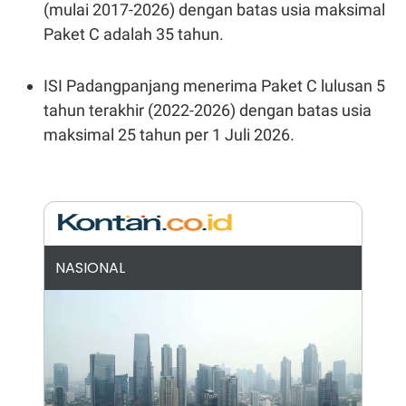
C
L
(mulai 2017-2026) dengan batas usia maksimal
A
E
Paket C adalah 35 tahun.
D
A
E
S
M
E
Y
.
ISI Padangpanjang menerima Paket C lulusan 5
I
D
tahun terakhir (2022-2026) dengan batas usia
L
K
maksimal 25 tahun per 1 Juli 2026.
A
I
N
N
G
E
G
R
A
J
N
A
A
E
N
M
C
I
NASIONAL
E
T
T
E
A
N
K
E
A
P
D
A
V
P
E
E
R