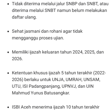
S
A
Tidak diterima melalui jalur SNBP dan SNBT, atau
A
G
T
E
diterima melalui SNBT namun belum melakukan
D
S
daftar ulang.
A
T
A
Sehat jasmani dan rohani agar tidak
K
L
O
I
mengganggu proses ujian.
N
P
T
S
A
U
N
S
Memiliki ijazah keluaran tahun 2024, 2025, dan
T
2026.
V
Ketentuan khusus ijazah 5 tahun terakhir (2022-
JARINGAN
2026) berlaku untuk UNJA, UMRAH, UNSAM,
K
P
UTU, ISI Padangpanjang, UPNVJ, dan UIN
O
R
N
E
Mahmud Yunus Batusangkar.
T
S
A
S
N
R
ISBI Aceh menerima ijazah 10 tahun terakhir
A
E