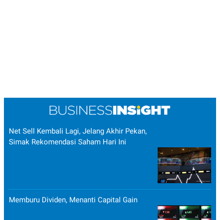
Net Sell Kembali Lagi, Jelang Akhir Pekan,
Simak Rekomendasi Saham Hari Ini
Memburu Dividen, Menanti Capital Gain