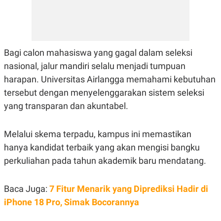
E
R
F
B
O
U
K
S
U
I
Bagi calon mahasiswa yang gagal dalam seleksi
S
N
E
nasional, jalur mandiri selalu menjadi tumpuan
S
S
harapan. Universitas Airlangga memahami kebutuhan
I
tersebut dengan menyelenggarakan sistem seleksi
N
S
yang transparan dan akuntabel.
I
G
H
Melalui skema terpadu, kampus ini memastikan
T
S
B
hanya kandidat terbaik yang akan mengisi bangku
T
E
perkuliahan pada tahun akademik baru mendatang.
O
L
C
A
K
N
S
J
Baca Juga:
7 Fitur Menarik yang Diprediksi Hadir di
E
A
iPhone 18 Pro, Simak Bocorannya
T
O
U
N
P