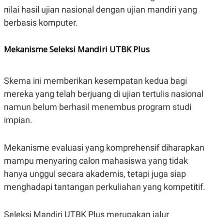
S
A
nilai hasil ujian nasional dengan ujian mandiri yang
A
G
T
E
berbasis komputer.
D
S
A
T
Mekanisme Seleksi Mandiri UTBK Plus
A
K
L
O
I
N
P
Skema ini memberikan kesempatan kedua bagi
T
S
mereka yang telah berjuang di ujian tertulis nasional
A
U
N
S
namun belum berhasil menembus program studi
T
V
impian.
JARINGAN
Mekanisme evaluasi yang komprehensif diharapkan
mampu menyaring calon mahasiswa yang tidak
K
P
hanya unggul secara akademis, tetapi juga siap
O
R
N
E
menghadapi tantangan perkuliahan yang kompetitif.
T
S
A
S
N
R
A
E
Seleksi Mandiri UTBK Plus merupakan jalur