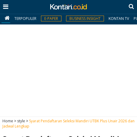
TERPOPULER
E-PAPER
BUSINESS INSIGHT
KONTAN TV
P
MY
KONTAN
Daftar
Masuk
BERITA
I
N
N
A
Home
>
style
>
Syarat Pendaftaran Seleksi Mandiri UTBK Plus Unair 2026 dan
V
S
Jadwal Lengkap
E
I
S
O
T
N