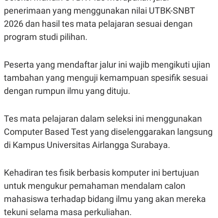
C
L
penerimaan yang menggunakan nilai UTBK-SNBT
A
E
D
A
2026 dan hasil tes mata pelajaran sesuai dengan
E
S
M
E
program studi pilihan.
Y
.
I
D
Peserta yang mendaftar jalur ini wajib mengikuti ujian
L
K
tambahan yang menguji kemampuan spesifik sesuai
A
I
N
N
dengan rumpun ilmu yang dituju.
G
E
G
R
A
J
N
A
Tes mata pelajaran dalam seleksi ini menggunakan
A
E
Computer Based Test yang diselenggarakan langsung
N
M
C
I
di Kampus Universitas Airlangga Surabaya.
E
T
T
E
A
N
K
Kehadiran tes fisik berbasis komputer ini bertujuan
E
A
untuk mengukur pemahaman mendalam calon
P
D
mahasiswa terhadap bidang ilmu yang akan mereka
A
V
P
E
tekuni selama masa perkuliahan.
E
R