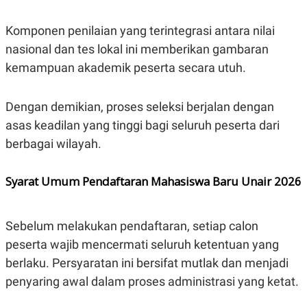
R
T
I
S
Komponen penilaian yang terintegrasi antara nilai
I
nasional dan tes lokal ini memberikan gambaran
N
G
kemampuan akademik peserta secara utuh.
K
G
M
Dengan demikian, proses seleksi berjalan dengan
E
D
asas keadilan yang tinggi bagi seluruh peserta dari
I
berbagai wilayah.
A
.
I
D
Syarat Umum Pendaftaran Mahasiswa Baru Unair 2026
Sebelum melakukan pendaftaran, setiap calon
SITEMAP
PROFILE
TERM
OF
peserta wajib mencermati seluruh ketentuan yang
USE
berlaku. Persyaratan ini bersifat mutlak dan menjadi
PEDOMAN
PEMBERITAAN
penyaring awal dalam proses administrasi yang ketat.
SIBER
PRIVACY