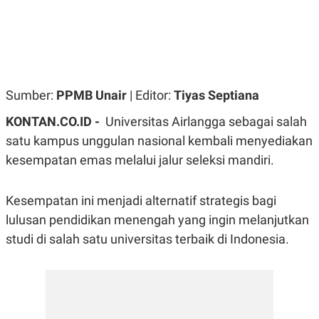
R
G
S
I
O
O
N
N
A
A
L
L
F
I
Sumber:
PPMB Unair
| Editor:
Tiyas Septiana
N
A
KONTAN.CO.ID -
Universitas Airlangga sebagai salah
N
C
satu kampus unggulan nasional kembali menyediakan
E
kesempatan emas melalui jalur seleksi mandiri.
Y
C
A
A
N
R
G
I
Kesempatan ini menjadi alternatif strategis bagi
T
T
lulusan pendidikan menengah yang ingin melanjutkan
E
A
R
H
studi di salah satu universitas terbaik di Indonesia.
.
U
.
.
K
L
E
I
S
F