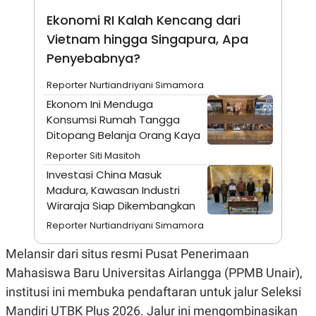
A
I
S
V
Ekonomi RI Kalah Kencang dari
K
E
Vietnam hingga Singapura, Apa
E
M
Penyebabnya?
E
N
T
Reporter Nurtiandriyani Simamora
E
Ekonom Ini Menduga
R
I
Konsumsi Rumah Tangga
A
Ditopang Belanja Orang Kaya
N
Reporter Siti Masitoh
L
E
Investasi China Masuk
S
Madura, Kawasan Industri
T
A
Wiraraja Siap Dikembangkan
R
Reporter Nurtiandriyani Simamora
I
Melansir dari situs resmi Pusat Penerimaan
KANAL
Mahasiswa Baru Universitas Airlangga (PPMB Unair),
institusi ini membuka pendaftaran untuk jalur Seleksi
P
I
U
M
Mandiri UTBK Plus 2026. Jalur ini mengombinasikan