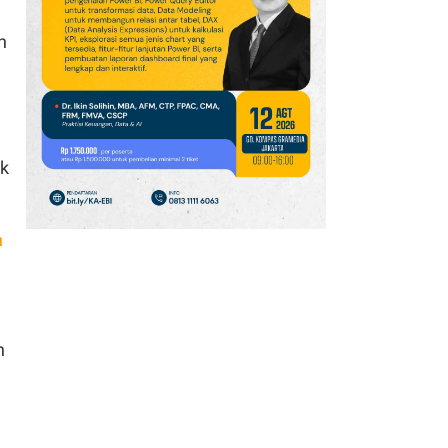
Diborong Asing
n
10
AS Optimistis Selat
Hormuz Segera Dibuka,
Pasokan Minyak Dunia
Berpotensi Pulih
k
11
JPMorgan: Hedge Fund
Global Kehilangan
Hampir 3% Keuntungan
a
pada Juli 2026
12
Punya Rumah
Kontrakan? Siap-Siap
Didatangi Petugas Pajak
n
Mulai Tahun Depan
13
Nissan Andalkan X-Trail
e-POWER Rp 795 Juta