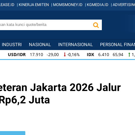
EASE.ID
|
KINERJA EMITEN
|
MOMSMONEY.ID
|
KGMEDIA.ID
|
ADVERTISIN
INDUSTRI
NASIONAL
INTERNASIONAL
PERSONAL FINA
USD/IDR
17.910 -29,00
IDX
6.410 65,94
-0,16%
1
USD/IDR
17.910 -29,00
IDX
6.410 65,94
-0,16%
1,
IDX
6.410 65,94
KOMPAS100
845 12,09
1,04%
1,
eteran Jakarta 2026 Jalur
Rp6,2 Juta