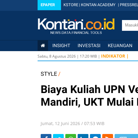
EPAPER
KSTORE
|
KONTAN ACADEMY
|
PRESSREL
INSIGHT
INVESTASI
KEUANGAN
INDIKATOR |
Sabtu, 8 Agustus 2026
|
17
:
20
WIB |
STYLE
/
Biaya Kuliah UPN V
Mandiri, UKT Mulai 
Jumat, 12 Juni 2026 / 07:53 WIB