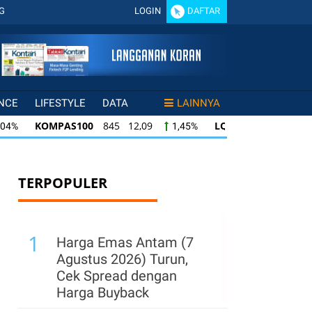
G
LOGIN
DAFTAR
NCE
LIFESTYLE
DATA
LAINNYA
KOMPAS100
845 12,09
LQ45
640 9,44
,04%
1,45%
KOMPAS100
845 12,09
LQ45
640 9,44
04%
1,45%
1
LQ45
640 9,44
ISSI
222 2,82
IDX
45%
1,50%
1,29%
TERPOPULER
1
Harga Emas Antam (7
Agustus 2026) Turun,
Cek Spread dengan
Harga Buyback