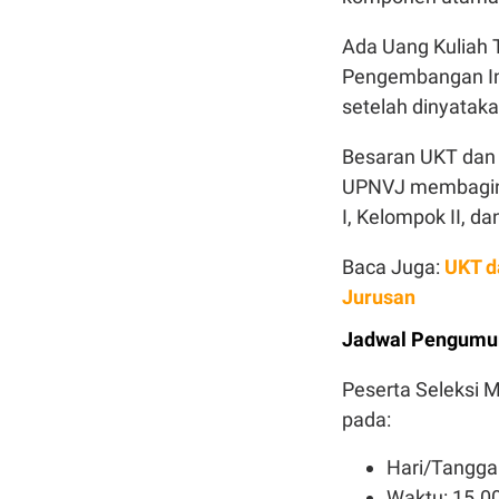
Ada Uang Kuliah 
Pengembangan Inst
setelah dinyataka
Besaran UKT dan I
UPNVJ membaginy
I, Kelompok II, da
Baca Juga:
UKT d
Jurusan
Jadwal Pengumu
Peserta Seleksi M
pada:
Hari/Tanggal
Waktu: 15.0