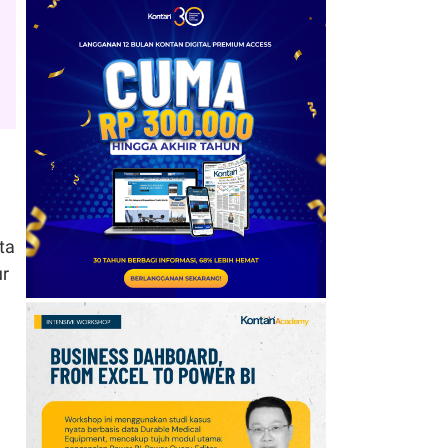
6
Chatib Basri: Institusi
Kuat Tak Membeli
Kecepatan, tetapi
Ketahanan Ekonomi
7
IHSG Menguat 2,78%
Sepekan ke 6.409,
Cermati Proyeksi Analis
untuk Pekan Depan
ta
8
Daftar Harga Emas
ur
Antam Hari Ini (8/8):
Naik Rp 40.000 Jadi Rp
2.690.000 Per Gram
9
IHSG Menguat 2,78% ke
6.409 Sepekan, Cek
Saham yang Banyak