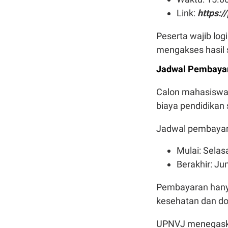
Link:
https:/
Peserta wajib lo
mengakses hasil s
Jadwal Pembayar
Calon mahasiswa 
biaya pendidikan 
Jadwal pembayara
Mulai: Selas
Berakhir: Ju
Pembayaran hanya
kesehatan dan dok
UPNVJ menegaska