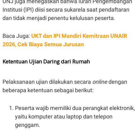
UNJ juga menegaskan bahwa Iuran Pengembangan
C
L
A
E
Institusi (IPI) diisi secara sukarela saat pendaftaran
D
A
E
S
dan tidak menjadi penentu kelulusan peserta.
M
E
Y
.
I
Baca Juga:
UKT dan IPI Mandiri Kemitraan UNAIR
D
2026, Cek Biaya Semua Jurusan
L
K
A
I
N
N
G
E
Ketentuan Ujian Daring dari Rumah
G
R
A
J
N
A
A
E
Pelaksanaan ujian dilakukan secara
online
dengan
N
M
beberapa ketentuan sebagai berikut:
C
I
E
T
T
E
A
N
Peserta wajib memiliki dua perangkat elektronik,
K
yaitu komputer atau laptop dan telepon
E
A
P
D
genggam.
A
V
P
E
E
R