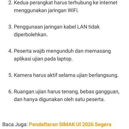
Kedua perangkat harus terhubung ke internet
R
T
I
menggunakan jaringan WiFi.
S
I
N
G
Penggunaan jaringan kabel LAN tidak
K
diperbolehkan.
G
M
E
Peserta wajib mengunduh dan memasang
D
I
aplikasi ujian pada laptop.
A
.
I
Kamera harus aktif selama ujian berlangsung.
D
Ruangan ujian harus tenang, bebas gangguan,
SITEMAP
PROFILE
TERM
dan hanya digunakan oleh satu peserta.
OF
USE
PEDOMAN
PEMBERITAAN
SIBER
Baca Juga:
Pendaftaran SIMAK UI 2026 Segera
PRIVACY