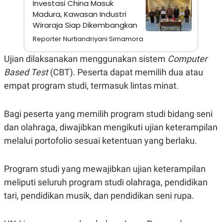
Investasi China Masuk
S
A
A
G
Madura, Kawasan Industri
T
E
Wiraraja Siap Dikembangkan
D
S
A
Reporter Nurtiandriyani Simamora
T
A
Ujian dilaksanakan menggunakan sistem
Computer
K
L
Based Test
(CBT). Peserta dapat memilih dua atau
O
I
N
P
empat program studi, termasuk lintas minat.
T
S
A
U
N
S
T
Bagi peserta yang memilih program studi bidang seni
V
dan olahraga, diwajibkan mengikuti ujian keterampilan
melalui portofolio sesuai ketentuan yang berlaku.
JARINGAN
Program studi yang mewajibkan ujian keterampilan
K
P
O
R
meliputi seluruh program studi olahraga, pendidikan
N
E
T
S
tari, pendidikan musik, dan pendidikan seni rupa.
A
S
N
R
A
E