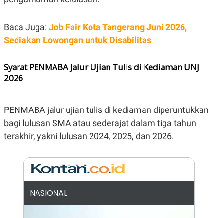
N
S
E
E
W
R
Baca Juga:
Job Fair Kota Tangerang Juni 2026,
S
E
Sediakan Lowongan untuk Disabilitas
S
M
E
O
T
N
U
I
Syarat PENMABA Jalur Ujian Tulis di Kediaman UNJ
P
A
2026
A
K
D
I
V
L
A
PENMABA jalur ujian tulis di kediaman diperuntukkan
S
bagi lulusan SMA atau sederajat dalam tiga tahun
K
O
terakhir, yakni lulusan 2024, 2025, dan 2026.
R
P
O
R
A
S
I
NASIONAL
K
N
I
A
L
T