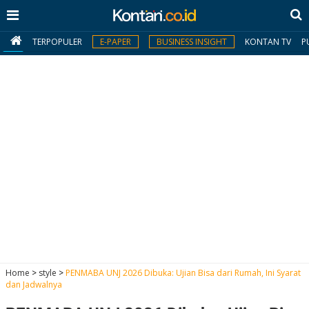
TERPOPULER
E-PAPER
BUSINESS INSIGHT
KONTAN TV
P
MY
KONTAN
Daftar
Masuk
BERITA
I
N
N
A
Home
>
style
>
PENMABA UNJ 2026 Dibuka: Ujian Bisa dari Rumah, Ini Syarat
V
S
dan Jadwalnya
E
I
S
O
T
N