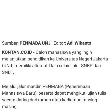
R
G
S
I
O
O
N
N
A
A
L
L
F
I
N
A
Sumber:
PENMABA UNJ
| Editor:
Adi Wikanto
N
C
E
KONTAN.CO.ID -
Calon mahasiswa yang ingin
Y
C
melanjutkan pendidikan ke Universitas Negeri Jakarta
A
A
(UNJ) memiliki alternatif lain selain jalur SNBP dan
N
R
G
I
SNBT.
T
T
E
A
R
H
.
U
Melalui jalur mandiri PENMABA (Penerimaan
.
Mahasiswa Baru), peserta dapat mengikuti ujian tulis
.
secara daring dari rumah atau kediaman masing-
K
L
E
I
masing.
S
F