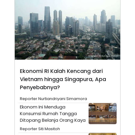
A
I
S
V
K
E
E
M
E
N
T
E
R
I
A
N
L
Ekonomi RI Kalah Kencang dari
E
S
Vietnam hingga Singapura, Apa
T
Penyebabnya?
A
R
I
Reporter Nurtiandriyani Simamora
Ekonom Ini Menduga
KANAL
Konsumsi Rumah Tangga
Ditopang Belanja Orang Kaya
P
I
Reporter Siti Masitoh
U
M