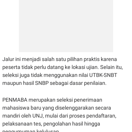
E
R
F
B
O
U
K
S
U
I
S
N
E
S
S
I
N
Jalur ini menjadi salah satu pilihan praktis karena
S
I
peserta tidak perlu datang ke lokasi ujian. Selain itu,
G
seleksi juga tidak menggunakan nilai UTBK-SNBT
H
T
maupun hasil SNBP sebagai dasar penilaian.
S
B
T
E
O
L
PENMABA merupakan seleksi penerimaan
C
A
K
N
mahasiswa baru yang diselenggarakan secara
S
J
mandiri oleh UNJ, mulai dari proses pendaftaran,
E
A
T
O
pelaksanaan tes, pengolahan hasil hingga
U
N
P
pengumuman kelulusan.