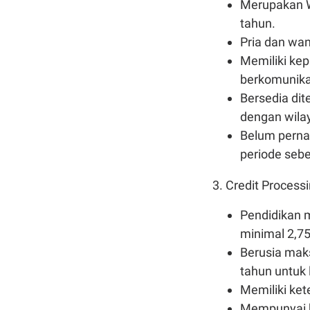
Merupakan W
tahun.
Pria dan wan
Memiliki kep
berkomunika
Bersedia dit
dengan wilay
Belum perna
periode seb
3. Credit Process
Pendidikan m
minimal 2,75 
Berusia maks
tahun untuk 
Memiliki ket
Mempunyai k