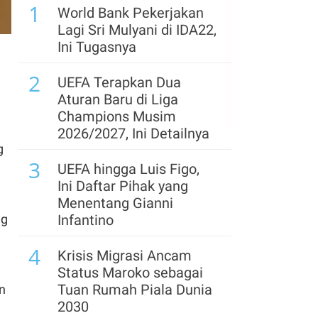
1
World Bank Pekerjakan
6
Waskita Karya (WSKT)
Lagi Sri Mulyani di IDA22,
Catat Rugi Rp 1,91 Triliun
Ini Tugasnya
per Semester I 2026
2
UEFA Terapkan Dua
7
Pemegang Saham
Aturan Baru di Liga
Sentul City (BKSL) Jual
Champions Musim
1,32 Miliar Saham Saat
2026/2027, Ini Detailnya
Harga Reli, Ada Apa?
g
3
UEFA hingga Luis Figo,
8
IHSG Berpeluang Uji
Ini Daftar Pihak yang
Level 6.400, Simak
Menentang Gianni
Rekomendasi Saham
ng
Infantino
TPIA, CDIA, DSSA hingga
4
BACH
Krisis Migrasi Ancam
Status Maroko sebagai
9
Iran Berpotensi
Tuan Rumah Piala Dunia
n
Kendalikan Selat
2030