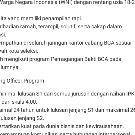
arga Negara Indonesia (WNI) dengan rentang usia 18-
ita yang memiliki penampilan rapi.
ribadian ramah, terampil, solutif, serta cakap dalam
si.
empatkan di seluruh jaringan kantor cabang BCA sesuai
ah kota seleksi.
h mengikuti program Pemagangan Bakti BCA pada
elumnya.
ing Officer Program
inimal lulusan S1 dari semua jurusan dengan raihan IPK
dari skala 4,00.
imal 24 tahun untuk lulusan jenjang S1 dan maksimal 2
lulusan jenjang S2.
ertarikan kuat pada dunia bisnis dan kewirausahaan.
emampuan komunikasi serta hubungan interpersonal