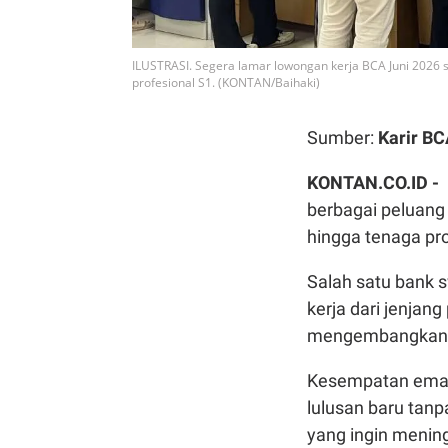
ILUSTRASI. Segera lamar lowongan kerja BCA Juni 2026 
profesional S1. (KONTAN/Baihaki)
Sumber:
Karir B
KONTAN.CO.ID -
berbagai peluang
hingga tenaga pro
Salah satu bank s
kerja dari jenjan
mengembangkan i
Kesempatan emas 
lulusan baru tan
yang ingin mening