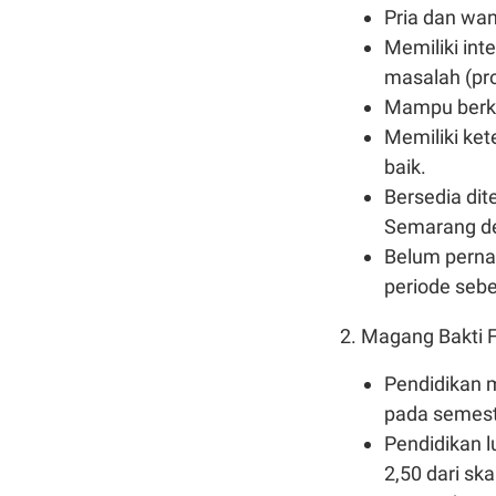
Pria dan wan
Memiliki int
masalah (pro
Mampu berkom
Memiliki ke
baik.
Bersedia di
Semarang de
Belum perna
periode seb
2. Magang Bakti F
Pendidikan m
pada semest
Pendidikan l
2,50 dari ska