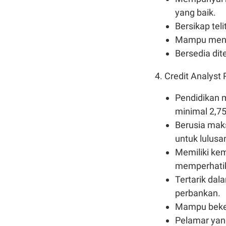
yang baik.
Bersikap tel
Mampu menja
Bersedia dit
4. Credit Analyst
Pendidikan m
minimal 2,75 
Berusia mak
untuk lulusa
Memiliki kem
memperhatik
Tertarik dal
perbankan.
Mampu beker
Pelamar yang