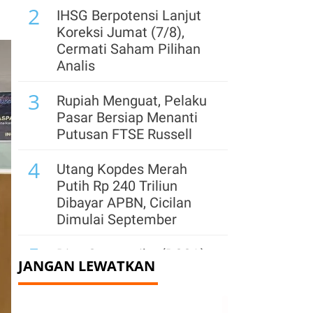
2
IHSG Berpotensi Lanjut
Koreksi Jumat (7/8),
Cermati Saham Pilihan
Analis
3
Rupiah Menguat, Pelaku
Pasar Bersiap Menanti
Putusan FTSE Russell
4
Utang Kopdes Merah
Putih Rp 240 Triliun
Dibayar APBN, Cicilan
Dimulai September
5
Dian Swastatika (DSSA)
JANGAN LEWATKAN
Alihkan 9,63 Miliar
Saham Treasuri per 10
Agustus, Saham Naik