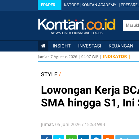
EPAPER
KSTORE
|
KONTAN ACADEMY
|
PRESSREL
INSIGHT
INVESTASI
KEUANGAN
INDIKATOR |
Jum'at, 7 Agustus 2026
|
04
:
07
WIB |
STYLE
/
Lowongan Kerja BCA
SMA hingga S1, Ini
Jumat, 05 Juni 2026 / 15:53 WIB