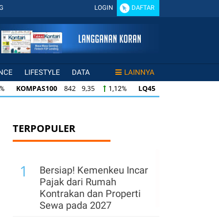
G
LOGIN
DAFTAR
NCE
LIFESTYLE
DATA
LAINNYA
KOMPAS100
842 9,35
LQ45
639 7,95
1,12%
1,26%
LQ45
639 7,95
ISSI
222 2,35
IDX30
1,26%
1,07%
ISSI
222 2,35
IDX30
358 4,08
IDXHIDI
1,07%
1,15%
TERPOPULER
1
Bersiap! Kemenkeu Incar
Pajak dari Rumah
Kontrakan dan Properti
Sewa pada 2027