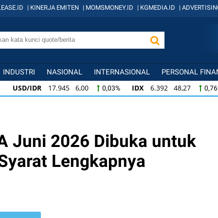
EASE.ID
|
KINERJA EMITEN
|
MOMSMONEY.ID
|
KGMEDIA.ID
|
ADVERTISIN
INDUSTRI
NASIONAL
INTERNASIONAL
PERSONAL FINA
USD/IDR
17.945 6,00
IDX
6.392 48,27
0,03%
0,76%
IDX
6.392 48,27
KOMPAS100
842 9,35
0,76%
1,12%
KOMPAS100
842 9,35
LQ45
639 7,95
1,12%
1,26%
 Juni 2026 Dibuka untuk
 Syarat Lengkapnya