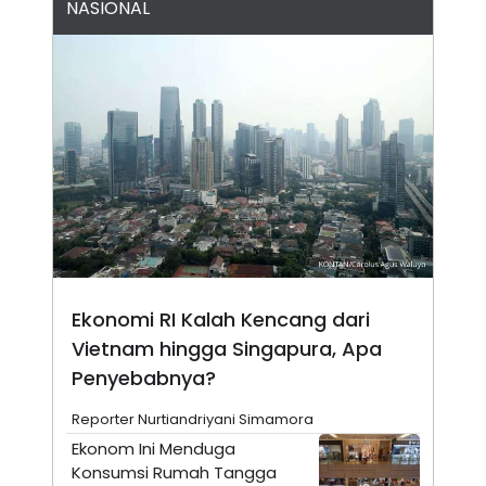
NASIONAL
A
I
S
V
K
E
E
M
E
N
T
E
R
I
A
N
L
E
S
T
A
Ekonomi RI Kalah Kencang dari
R
Vietnam hingga Singapura, Apa
I
Penyebabnya?
KANAL
Reporter Nurtiandriyani Simamora
Ekonom Ini Menduga
P
I
Konsumsi Rumah Tangga
U
M