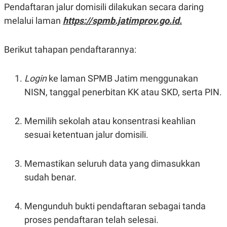
C
L
Pendaftaran jalur domisili dilakukan secara daring
A
E
D
A
melalui laman
https://spmb.jatimprov.go.id.
E
S
M
E
Y
.
Berikut tahapan pendaftarannya:
I
D
L
K
Login
ke laman SPMB Jatim menggunakan
A
I
N
N
NISN, tanggal penerbitan KK atau SKD, serta PIN.
G
E
G
R
A
J
Memilih sekolah atau konsentrasi keahlian
N
A
A
E
sesuai ketentuan jalur domisili.
N
M
C
I
E
T
T
E
Memastikan seluruh data yang dimasukkan
A
N
sudah benar.
K
E
A
P
D
Mengunduh bukti pendaftaran sebagai tanda
A
V
P
E
proses pendaftaran telah selesai.
E
R