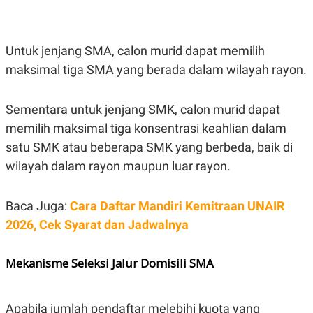
R
T
I
S
I
Untuk jenjang SMA, calon murid dapat memilih
N
G
maksimal tiga SMA yang berada dalam wilayah rayon.
K
G
M
Sementara untuk jenjang SMK, calon murid dapat
E
D
memilih maksimal tiga konsentrasi keahlian dalam
I
satu SMK atau beberapa SMK yang berbeda, baik di
A
.
wilayah dalam rayon maupun luar rayon.
I
D
Baca Juga:
Cara Daftar Mandiri Kemitraan UNAIR
2026, Cek Syarat dan Jadwalnya
SITEMAP
PROFILE
TERM
OF
USE
Mekanisme Seleksi Jalur Domisili SMA
PEDOMAN
PEMBERITAAN
SIBER
Apabila jumlah pendaftar melebihi kuota yang
PRIVACY