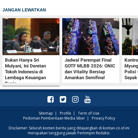
JANGAN LEWATKAN
Bukan Hanya Sri
Jadwal Perempat Final
Kontr
Mulyani, Ini Deretan
GOTF MLBB 2026: ONIC
Myung-
Tokoh Indonesia di
dan Vitality Bersiap
Polisi
Lembaga Keuangan
Amankan Semifinal
Sepak 
Dunia
Sitemap
|
Profile
|
Term of Use
Pedoman Pemberitaan Media Siber
|
Privacy Policy
Klasemen Grup A Piala
Disclaimer: Seluruh konten berita yang ditayangkan di kontan.co.id ini
merupakan tanggung jawab Pemimpin Redaksi.
AFF 2026: Ini Skenario