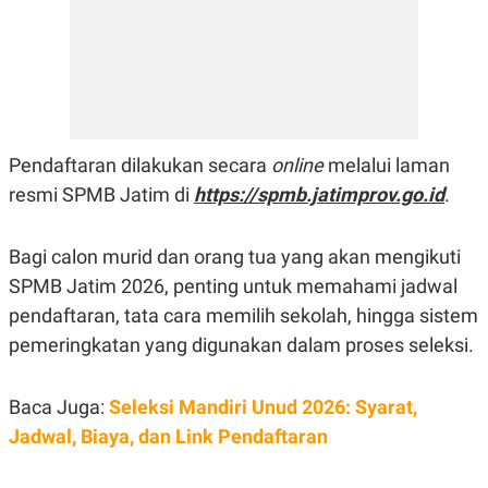
E
R
F
B
O
U
K
S
U
I
S
N
E
S
Pendaftaran dilakukan secara
online
melalui laman
S
I
resmi SPMB Jatim di
https://spmb.jatimprov.go.id
.
N
S
I
Bagi calon murid dan orang tua yang akan mengikuti
G
H
SPMB Jatim 2026, penting untuk memahami jadwal
T
pendaftaran, tata cara memilih sekolah, hingga sistem
S
B
T
E
pemeringkatan yang digunakan dalam proses seleksi.
O
L
C
A
K
N
Baca Juga:
Seleksi Mandiri Unud 2026: Syarat,
S
J
E
A
Jadwal, Biaya, dan Link Pendaftaran
T
O
U
N
P