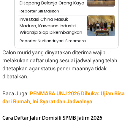
S
A
Ditopang Belanja Orang Kaya
A
G
Reporter Siti Masitoh
T
E
D
S
Investasi China Masuk
A
Madura, Kawasan Industri
T
A
Wiraraja Siap Dikembangkan
K
L
Reporter Nurtiandriyani Simamora
O
I
N
P
Calon murid yang dinyatakan diterima wajib
T
S
A
U
melakukan daftar ulang sesuai jadwal yang telah
N
S
T
ditetapkan agar status penerimaannya tidak
V
dibatalkan.
JARINGAN
Baca Juga:
PENMABA UNJ 2026 Dibuka: Ujian Bisa
dari Rumah, Ini Syarat dan Jadwalnya
K
P
O
R
N
E
T
S
Cara Daftar Jalur Domisili SPMB Jatim 2026
A
S
N
R
A
E