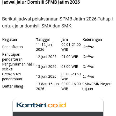
Jadwal Jalur Domisili SPMB Jatim 2026
N
S
E
E
W
R
S
E
Berikut jadwal pelaksanaan SPMB Jatim 2026 Tahap I
S
M
untuk jalur domisili SMA dan SMK:
E
O
T
N
U
I
P
A
Kegiatan
Tanggal
Jam
Keterangan
11-12 Juni
00.01-21.00
A
K
Pendaftaran
Online
D
I
2026
WIB
V
L
Penutupan
12 Juni 2026
21.00 WIB
Online
A
pendaftaran
S
Pengumuman hasil
K
13 Juni 2026
08.00 WIB
Online
seleksi
O
Cetak bukti
09.00-23.59
R
13 Juni 2026
Online
P
penerimaan
WIB
O
13 dan 15 Juni
09.00-16.00
SMA/SMK Negeri
Daftar ulang
R
2026
WIB
tujuan
A
S
I
K
N
I
A
L
T