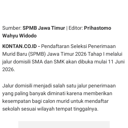
R
G
S
I
O
O
N
N
A
A
L
L
Sumber:
SPMB Jawa Timur
| Editor:
Prihastomo
F
Wahyu Widodo
I
N
A
KONTAN.CO.ID -
Pendaftaran Seleksi Penerimaan
N
Murid Baru (SPMB) Jawa Timur 2026 Tahap I melalui
C
E
jalur domisili SMA dan SMK akan dibuka mulai 11 Juni
Y
C
2026.
A
A
N
R
G
I
T
T
Jalur domisili menjadi salah satu jalur penerimaan
E
A
yang paling banyak diminati karena memberikan
R
H
.
U
kesempatan bagi calon murid untuk mendaftar
.
.
sekolah sesuai wilayah tempat tinggalnya.
K
L
E
I
S
F