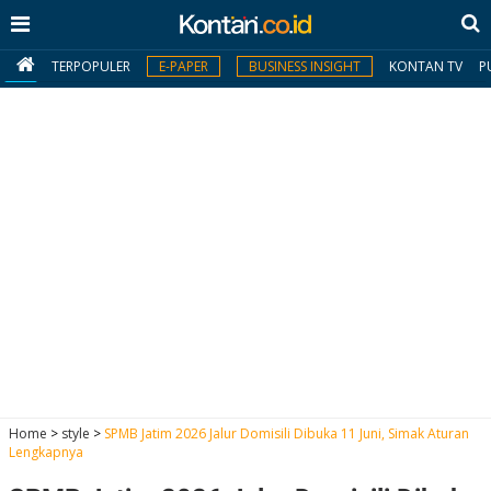
TERPOPULER
E-PAPER
BUSINESS INSIGHT
KONTAN TV
P
MY
KONTAN
Daftar
Masuk
BERITA
I
N
N
A
Home
>
style
>
SPMB Jatim 2026 Jalur Domisili Dibuka 11 Juni, Simak Aturan
V
S
Lengkapnya
E
I
S
O
T
N